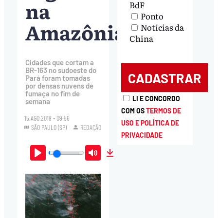
na
BdF
Ponto
Amazônia
Notícias da
China
Cidades que cortam a
BR-163 no sudoeste do
Pará foram tomadas
por densas nuvens de
fumaça no fim de
LI E CONCORDO
semana
COM OS
TERMOS DE
15.AGO.2019 - 09:56
USO E POLÍTICA DE
SÃO PAULO (SP)
REDAÇÃO
PRIVACIDADE
Play
Mute
Download