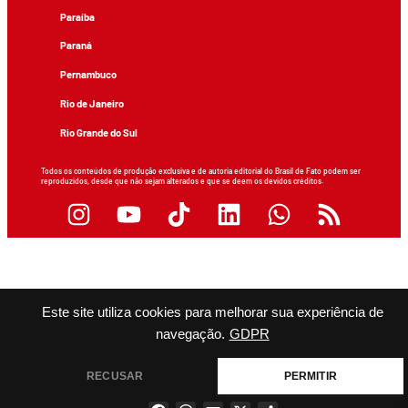
Paraíba
Paraná
Pernambuco
Rio de Janeiro
Rio Grande do Sul
Todos os conteúdos de produção exclusiva e de autoria editorial do Brasil de Fato podem ser
reproduzidos, desde que não sejam alterados e que se deem os devidos créditos.
Este site utiliza cookies para melhorar sua experiência de
navegação.
GDPR
RECUSAR
PERMITIR