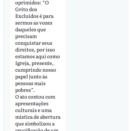
oprimidos: “O
Grito dos
Excluídos é para
sermos as vozes
daqueles que
precisam
conquistar seus
direitos, por isso
estamos aqui como
Igreja, presente,
cumprindo nosso
papel junto às
pessoas mais
pobres”.
O ato contou com
apresentações
culturais e uma
mística de abertura
que simbolizou a
crucificação de um