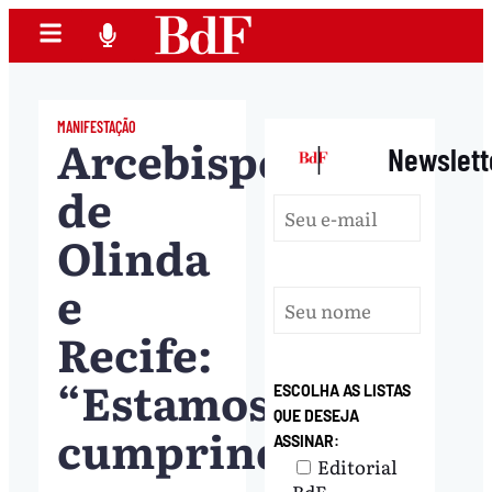
MANIFESTAÇÃO
Arcebispo
|
Newslett
de
Olinda
e
Recife:
“Estamos
ESCOLHA AS LISTAS
QUE DESEJA
cumprindo
ASSINAR:
Editorial
BdF