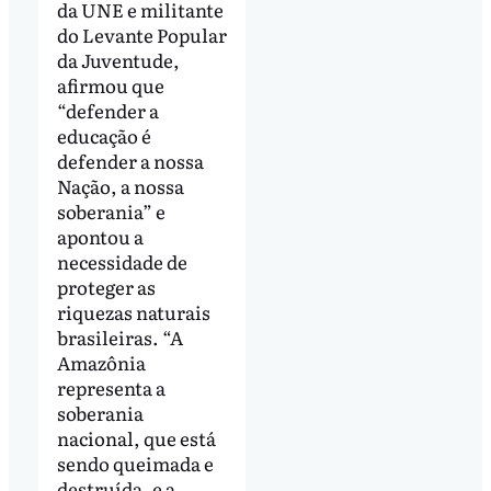
da UNE e militante
do Levante Popular
da Juventude,
afirmou que
“defender a
educação é
defender a nossa
Nação, a nossa
soberania” e
apontou a
necessidade de
proteger as
riquezas naturais
brasileiras. “A
Amazônia
representa a
soberania
nacional, que está
sendo queimada e
destruída, e a