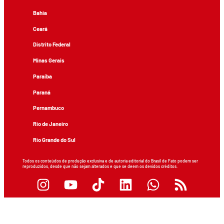
Bahia
Ceará
Distrito Federal
Minas Gerais
Paraíba
Paraná
Pernambuco
Rio de Janeiro
Rio Grande do Sul
Todos os conteúdos de produção exclusiva e de autoria editorial do Brasil de Fato podem ser
reproduzidos, desde que não sejam alterados e que se deem os devidos créditos.