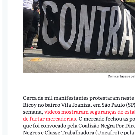
Com cartazes e pa
Cerca de mil manifestantes protestaram neste
Ricoy no bairro Vila Joaniza, em São Paulo (SP)
semana,
vídeos mostraram seguranças do esta
de furtar mercadorias
. O mercado fechou as por
que foi convocado pela Coalizão Negra Por Dir
Negros e Classe Trabalhadora (Uneafro) e pela