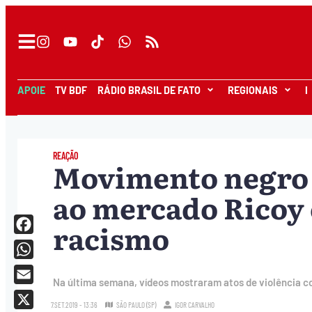
APOIE
TV BDF
RÁDIO BRASIL DE FATO
REGIONAIS
I
REAÇÃO
Movimento negro 
ao mercado Ricoy 
racismo
Facebook
WhatsApp
Na última semana, vídeos mostraram atos de violência c
Email
7.SET.2019 - 13:36
SÃO PAULO (SP)
IGOR CARVALHO