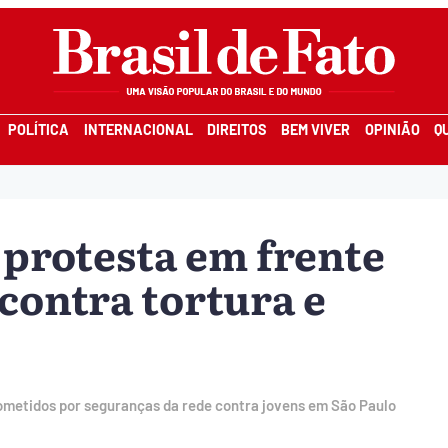
POLÍTICA
INTERNACIONAL
DIREITOS
BEM VIVER
OPINIÃO
Q
protesta em frente
contra tortura e
ometidos por seguranças da rede contra jovens em São Paulo