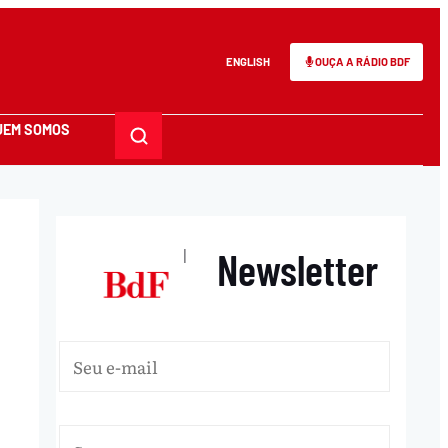
ENGLISH
OUÇA A RÁDIO BDF
UEM SOMOS
Newsletter
|