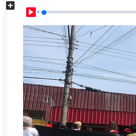
X
Share
Play