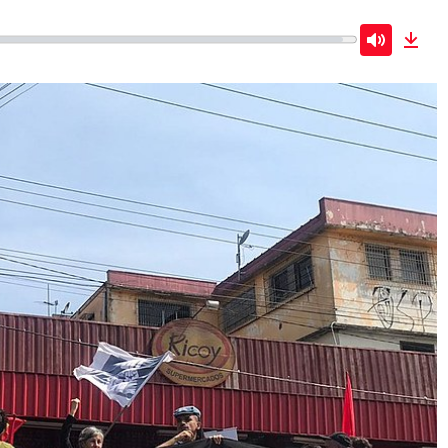
Mute
Dow