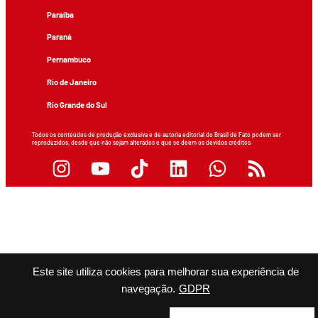
Paraíba
Paraná
Pernambuco
Rio de Janeiro
Rio Grande do Sul
Todos os conteúdos de produção exclusiva e de autoria editorial do Brasil de Fato podem ser
reproduzidos, desde que não sejam alterados e que se deem os devidos créditos.
Este site utiliza cookies para melhorar sua experiência de
navegação.
GDPR