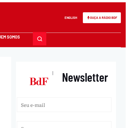
ENGLISH
OUÇA A RÁDIO BDF
UEM SOMOS
Newsletter
|