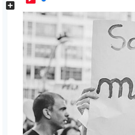
X
Play
Share