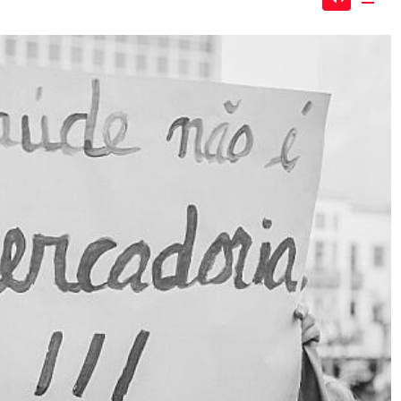
Mute
Dow