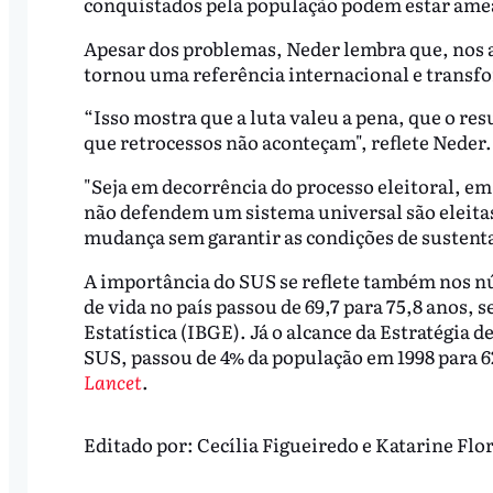
conquistados pela população podem estar amea
Apesar dos problemas, Neder lembra que, nos a
tornou uma referência internacional e transfo
“Isso mostra que a luta valeu a pena, que o res
que retrocessos não aconteçam", reflete Neder.
"Seja em decorrência do processo eleitoral, em
não defendem um sistema universal são eleitas;
mudança sem garantir as condições de sustenta
A importância do SUS se reflete também nos nú
de vida no país passou de 69,7 para 75,8 anos, 
Estatística (IBGE). Já o alcance da Estratégia 
SUS, passou de 4% da população em 1998 para 
Lancet
.
Editado por:
Cecília Figueiredo
e
Katarine Flo