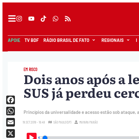
APOIE
TV BDF
RÁDIO BRASIL DE FATO
REGIONAIS
I
EM RISCO
Dois anos após a le
SUS já perdeu cerc
Facebook
Princípios da universalidade e acesso estão sob ataque, 
WhatsApp
19.SET.2019 - 16:49
SÃO PAULO (SP)
MAYARA PAIXÃO
Email