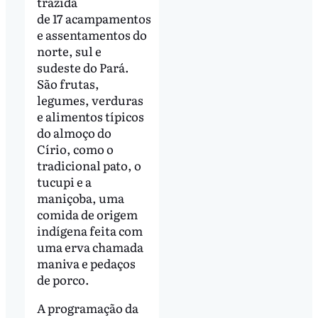
trazida
de 17 acampamentos
e assentamentos do
norte, sul e
sudeste do Pará.
São frutas,
legumes, verduras
e alimentos típicos
do almoço do
Círio, como o
tradicional pato, o
tucupi e a
maniçoba, uma
comida de origem
indígena feita com
uma erva chamada
maniva e pedaços
de porco.
A programação da