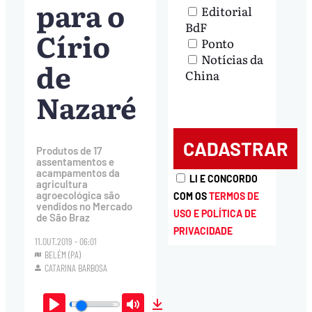
para o
Editorial
BdF
Círio
Ponto
Notícias da
de
China
Nazaré
Produtos de 17
assentamentos e
acampamentos da
LI E CONCORDO
agricultura
agroecológica são
COM OS
TERMOS DE
vendidos no Mercado
USO E POLÍTICA DE
de São Braz
PRIVACIDADE
11.OUT.2019 - 06:01
BELÉM (PA)
CATARINA BARBOSA