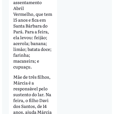
assentamento
Abril
Vermelho, que tem
15 anos e fica em
Santa Bárbara do
Pará. Para a feira,
ela levou: feijão;
acerola; banana;
limão; batata doce;
farinha;
macaxeira; e
cupuaçu.
Mãe de três filhos,
Márcia é a
responsável pelo
sustento do lar. Na
feira, o filho Davi
dos Santos, de 14
anos, ajuda Márcia