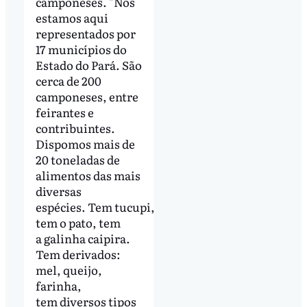
camponeses. "Nós
estamos aqui
representados por
17 municípios do
Estado do Pará. São
cerca de 200
camponeses, entre
feirantes e
contribuintes.
Dispomos mais de
20 toneladas de
alimentos das mais
diversas
espécies.
Tem tucupi,
tem o pato, tem
a galinha caipira.
Tem derivados:
mel, queijo,
farinha,
tem diversos tipos