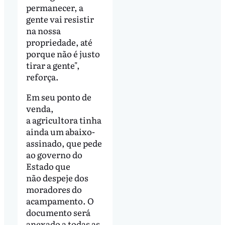
permanecer, a
gente vai resistir
na nossa
propriedade, até
porque não é justo
tirar a gente",
reforça.
Em seu ponto de
venda,
a agricultora tinha
ainda um abaixo-
assinado, que pede
ao governo do
Estado que
não despeje dos
moradores do
acampamento. O
documento será
anexado a todas as