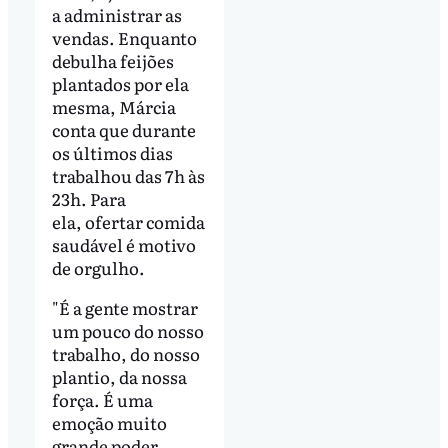
a administrar as
vendas. Enquanto
debulha feijões
plantados por ela
mesma, Márcia
conta que durante
os últimos dias
trabalhou das 7h às
23h. Para
ela, ofertar comida
saudável é motivo
de orgulho.
"É a gente mostrar
um pouco do nosso
trabalho, do nosso
plantio, da nossa
força. É uma
emoção muito
grande poder