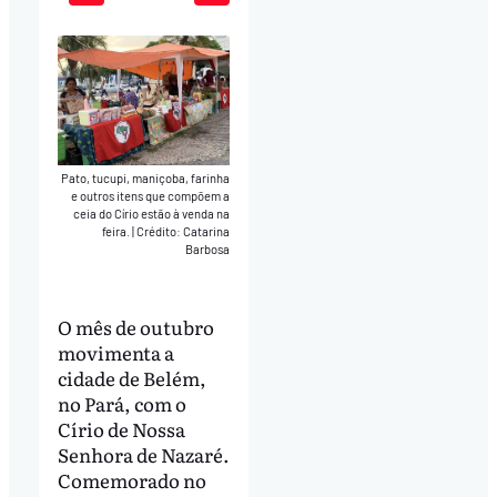
Play
Mute
Download
Pato, tucupi, maniçoba, farinha
e outros itens que compõem a
ceia do Círio estão à venda na
feira.
|
Crédito: Catarina
Barbosa
O mês de outubro
movimenta a
cidade de Belém,
no Pará, com o
Círio de Nossa
Senhora de Nazaré.
Comemorado no