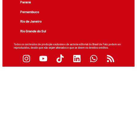
Paraná
Pernambuco
Rio de Janeiro
Rio Grande do Sul
Todos os conteúdos de produção exclusiva e de autoria editorial do Brasil de Fato podem ser
reproduzidos, desde que não sejam alterados e que se deem os devidos créditos.