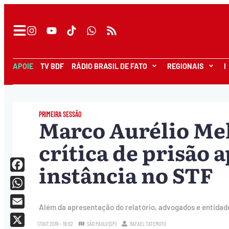
APOIE
TV BDF
RÁDIO BRASIL DE FATO
REGIONAIS
I
PRIMEIRA SESSÃO
Marco Aurélio Mel
crítica de prisão 
instância no STF
Facebook
WhatsApp
Além da apresentação do relatório, advogados e entidade
Email
17.OUT.2019 - 19:02
SÃO PAULO (SP)
RAFAEL TATEMOTO