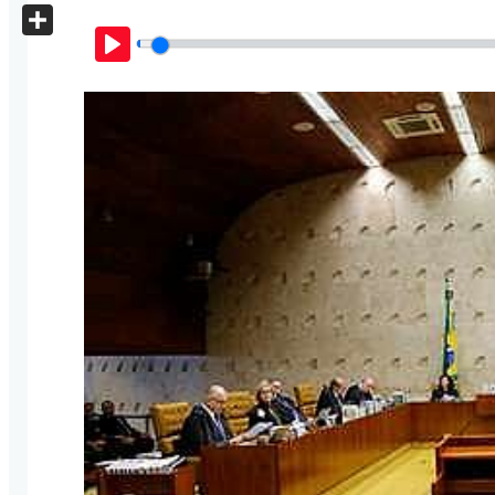
X
Share
Play