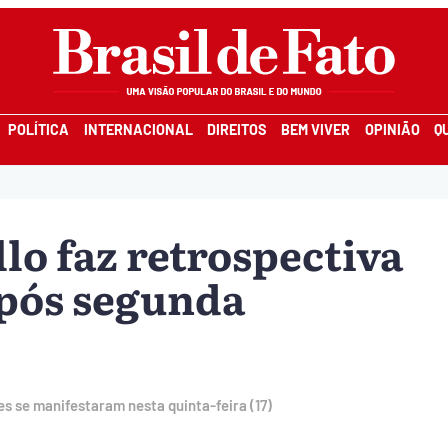
POLÍTICA
INTERNACIONAL
DIREITOS
BEM VIVER
OPINIÃO
Q
lo faz retrospectiva
após segunda
s se manifestaram nesta quinta-feira (17)