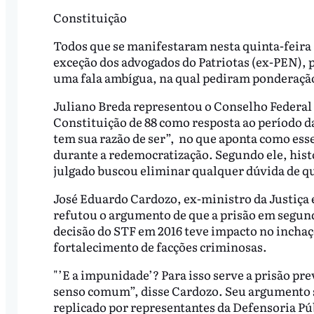
Constituição
Todos que se manifestaram nesta quinta-feira 
exceção dos advogados do Patriotas (ex-PEN), p
uma fala ambígua, na qual pediram ponderaçã
Juliano Breda representou o Conselho Federal
Constituição de 88 como resposta ao período da 
tem sua razão de ser”, no que aponta como ess
durante a redemocratização. Segundo ele, histo
julgado buscou eliminar qualquer dúvida de qu
José Eduardo Cardozo, ex-ministro da Justiça 
refutou o argumento de que a prisão em segun
decisão do STF em 2016 teve impacto no incha
fortalecimento de facções criminosas.
"’E a impunidade’? Para isso serve a prisão pr
senso comum”, disse Cardozo. Seu argumento s
replicado por representantes da Defensoria Púb