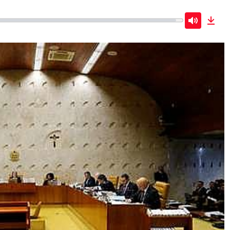
Mute
Dow