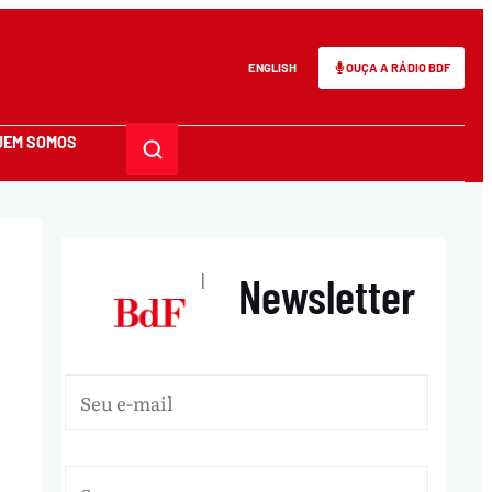
ENGLISH
OUÇA A RÁDIO BDF
UEM SOMOS
Newsletter
|