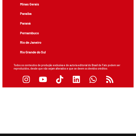
Minas Gerais
Paraíba
Paraná
Pernambuco
Rio de Janeiro
Rio Grande do Sul
Todos os conteúdos de produção exclusiva e de autoria editorial do Brasil de Fato podem ser
reproduzidos, desde que não sejam alterados e que se deem os devidos créditos.