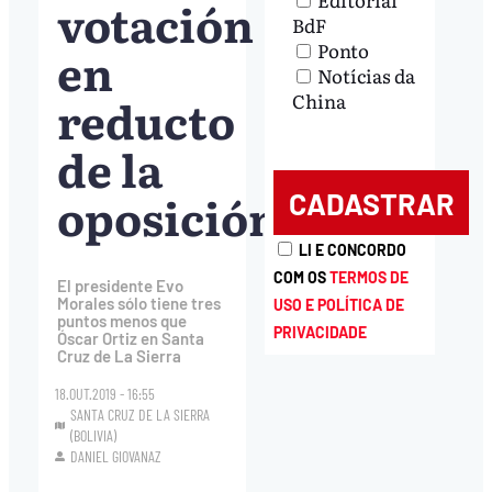
votación
BdF
Ponto
en
Notícias da
reducto
China
de la
oposición
LI E CONCORDO
COM OS
TERMOS DE
El presidente Evo
Morales sólo tiene tres
USO E POLÍTICA DE
puntos menos que
PRIVACIDADE
Óscar Ortiz en Santa
Cruz de La Sierra
18.OUT.2019 - 16:55
SANTA CRUZ DE LA SIERRA
(BOLIVIA)
DANIEL GIOVANAZ