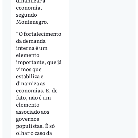
dinamizar a
economia,
segundo
Montenegro.
“O fortalecimento
da demanda
interna é um
elemento
importante, que já
vimos que
estabiliza e
dinamiza as
economias. E, de
fato, não é um
elemento
associado aos
governos
populistas. É só
olhar o caso da