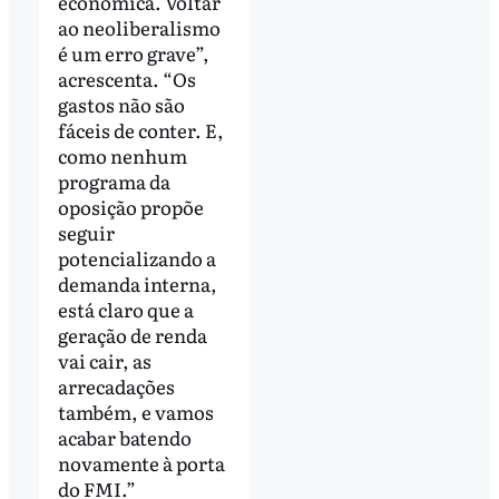
econômica. Voltar
ao neoliberalismo
é um erro grave”,
acrescenta. “Os
gastos não são
fáceis de conter. E,
como nenhum
programa da
oposição propõe
seguir
potencializando a
demanda interna,
está claro que a
geração de renda
vai cair, as
arrecadações
também, e vamos
acabar batendo
novamente à porta
do FMI.”