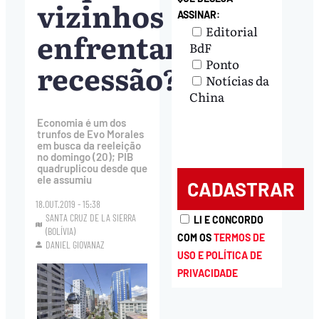
vizinhos
ASSINAR:
Editorial
enfrentam
BdF
Ponto
recessão?
Notícias da
China
Economia é um dos
trunfos de Evo Morales
em busca da reeleição
no domingo (20); PIB
quadruplicou desde que
ele assumiu
18.OUT.2019 - 15:38
SANTA CRUZ DE LA SIERRA
LI E CONCORDO
(BOLÍVIA)
COM OS
TERMOS DE
DANIEL GIOVANAZ
USO E POLÍTICA DE
PRIVACIDADE