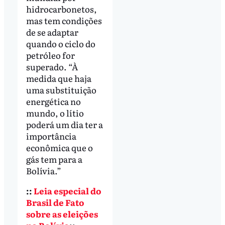
hidrocarbonetos,
mas tem condições
de se adaptar
quando o ciclo do
petróleo for
superado. “À
medida que haja
uma substituição
energética no
mundo, o lítio
poderá um dia ter a
importância
econômica que o
gás tem para a
Bolívia.”
::
Leia especial do
Brasil de Fato
sobre as eleições