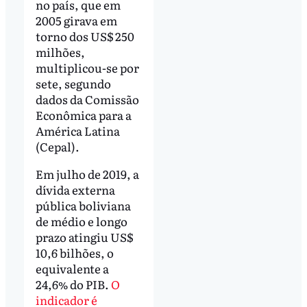
no país, que em
2005 girava em
torno dos US$ 250
milhões,
multiplicou-se por
sete, segundo
dados da Comissão
Econômica para a
América Latina
(Cepal).
Em julho de 2019, a
dívida externa
pública boliviana
de médio e longo
prazo atingiu US$
10,6 bilhões, o
equivalente a
24,6% do PIB.
O
indicador é