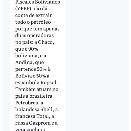
Fiscales Bolivianos
(YPBF) não dá
conta de extrair
todo o petróleo
porque tem apenas
duas operadoras
no país: a Chaco,
que é 90%
boliviana, e a
Andina, que
pertence 50% à
Bolívia e 50% à
espanhola Repsol.
Também atuam no
país a brasileira
Petrobras, a
holandesa Shell, a
francesa Total, a
russa Gazprom e a
venezuelana