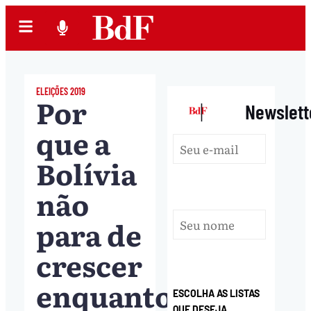
ELEIÇÕES 2019
Por
|
Newslett
que a
Bolívia
não
para de
crescer
enquanto
ESCOLHA AS LISTAS
QUE DESEJA