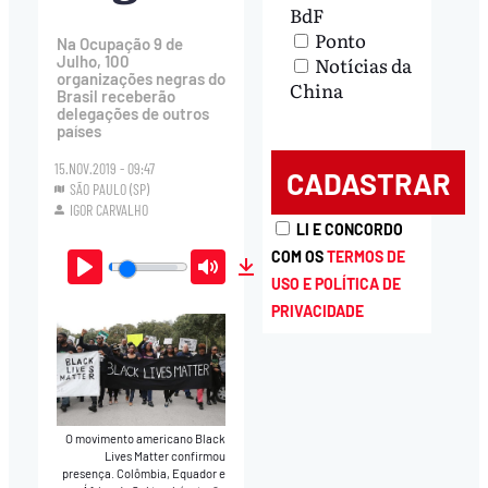
BdF
Ponto
Na Ocupação 9 de
Notícias da
Julho, 100
organizações negras do
China
Brasil receberão
delegações de outros
países
15.NOV.2019 - 09:47
SÃO PAULO (SP)
IGOR CARVALHO
LI E CONCORDO
COM OS
TERMOS DE
USO E POLÍTICA DE
Play
Mute
Download
PRIVACIDADE
O movimento americano Black
Lives Matter confirmou
presença. Colômbia, Equador e