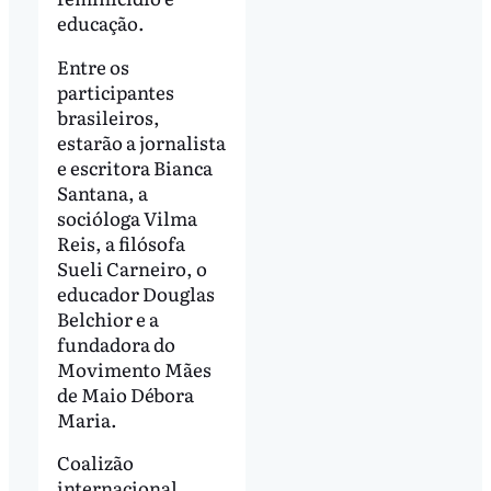
educação.
Entre os
participantes
brasileiros,
estarão a jornalista
e escritora Bianca
Santana, a
socióloga Vilma
Reis, a filósofa
Sueli Carneiro, o
educador Douglas
Belchior e a
fundadora do
Movimento Mães
de Maio Débora
Maria.
Coalizão
internacional