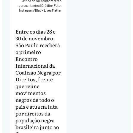
África do Sul também terão
representantes
|
Crédito: Foto:
Instagram/Black Lives Matter
Entre os dias 28 e
30 de novembro,
São Paulo receberá
o primeiro
Encontro
Internacional da
Coalizão Negra por
Direitos, frente
que reúne
movimentos
negros de todo o
país e atua na luta
por direitos da
população negra
brasileira junto ao