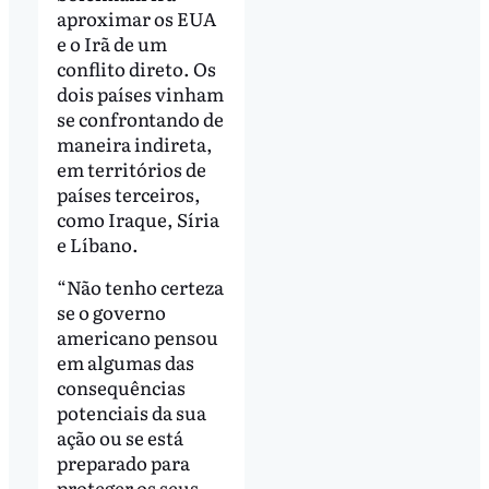
aproximar os EUA
e o Irã de um
conflito direto. Os
dois países vinham
se confrontando de
maneira indireta,
em territórios de
países terceiros,
como Iraque, Síria
e Líbano.
“Não tenho certeza
se o governo
americano pensou
em algumas das
consequências
potenciais da sua
ação ou se está
preparado para
proteger os seus