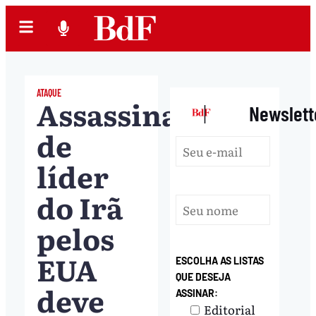
ATAQUE
Assassinato
|
Newslett
de
líder
do Irã
pelos
EUA
ESCOLHA AS LISTAS
QUE DESEJA
deve
ASSINAR:
Editorial