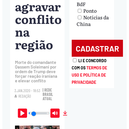
agravar
BdF
Ponto
conflito
Notícias da
China
na
região
LI E CONCORDO
Morte do comandante
Qassem Soleimani por
COM OS
TERMOS DE
ordem de Trump deve
USO E POLÍTICA DE
forçar reação iraniana
e elevar conflito
PRIVACIDADE
| REDE
3.JAN.2020 - 18:53
BRASIL
REDAÇÃO
ATUAL
Play
Mute
Download