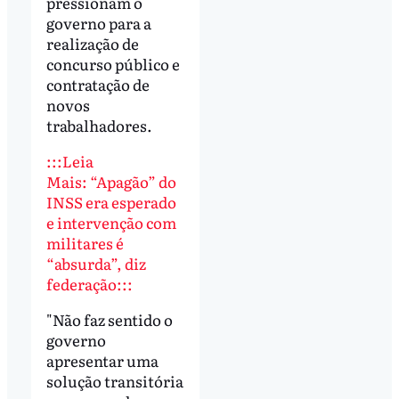
pressionam o
governo para a
realização de
concurso público e
contratação de
novos
trabalhadores.
:::Leia
Mais: “Apagão” do
INSS era esperado
e intervenção com
militares é
“absurda”, diz
federação:::
"Não faz sentido o
governo
apresentar uma
solução transitória