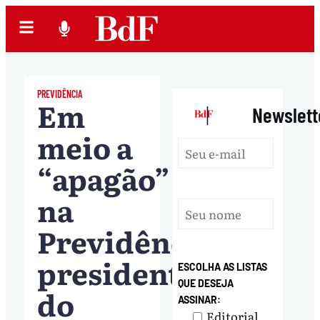
PREVIDÊNCIA
Em
|
Newslett
meio a
“apagão”
na
Previdência,
presidente
ESCOLHA AS LISTAS
QUE DESEJA
do
ASSINAR:
Editorial