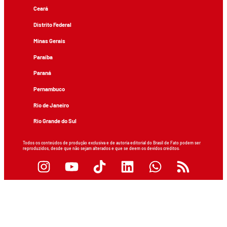
Ceará
Distrito Federal
Minas Gerais
Paraíba
Paraná
Pernambuco
Rio de Janeiro
Rio Grande do Sul
Todos os conteúdos de produção exclusiva e de autoria editorial do Brasil de Fato podem ser
reproduzidos, desde que não sejam alterados e que se deem os devidos créditos.