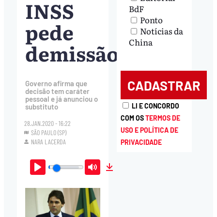
INSS
BdF
Ponto
pede
Notícias da
China
demissão
Governo afirma que
decisão tem caráter
pessoal e já anunciou o
LI E CONCORDO
substituto
COM OS
TERMOS DE
28.JAN.2020 - 16:22
USO E POLÍTICA DE
SÃO PAULO (SP)
NARA LACERDA
PRIVACIDADE
Play
Mute
Download