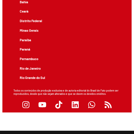
Bahia
Ceará
Distrito Federal
Minas Gerais
Paraíba
Paraná
Pernambuco
Rio de Janeiro
Rio Grande do Sul
Todos os conteúdos de produção exclusiva e de autoria editorial do Brasil de Fato podem ser
reproduzidos, desde que não sejam alterados e que se deem os devidos créditos.