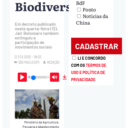
Biodiversidade
BdF
Ponto
Notícias da
China
Em decreto publicado
nesta quarta-feira (12),
Jair Bolsonaro também
extinguiu a
participação de
movimentos sociais
12.FEV.2020 - 09:03
LI E CONCORDO
SÃO PAULO (SP)
REDAÇÃO
COM OS
TERMOS DE
USO E POLÍTICA DE
PRIVACIDADE
Play
Mute
Download
Ministério da Agricultura,
Pecuária e Abastecimento