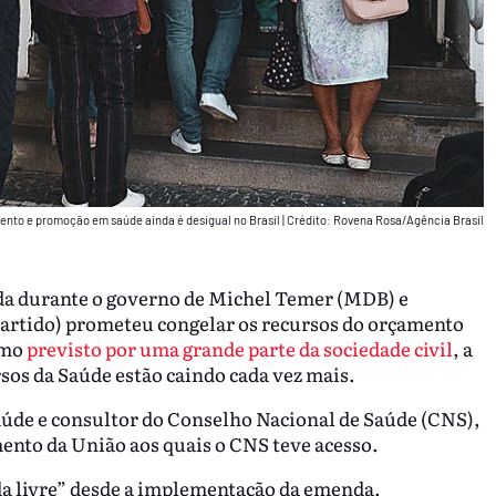
ento e promoção em saúde ainda é desigual no Brasil
|
Crédito: Rovena Rosa/Agência Brasil
a durante o governo de Michel Temer (MDB) e
partido) prometeu congelar os recursos do orçamento
omo
previsto por uma grande parte da sociedade civil
, a
rsos da Saúde estão caindo cada vez mais.
aúde e consultor do Conselho Nacional de Saúde (CNS),
ento da União aos quais o CNS teve acesso.
da livre” desde a implementação da emenda.