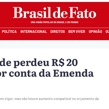
POLÍTICA
INTERNACIONAL
DIREITOS
BEM VIVER
OPINIÃO
Q
de perdeu R$ 20
or conta da Emenda
 em vigor, mas não houve aumento compatível no orçamento da