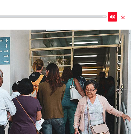
Mute
Dow