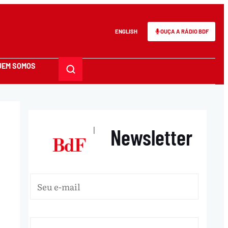
ENGLISH
OUÇA A RÁDIO BDF
UEM SOMOS
Newsletter
|