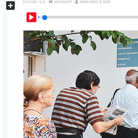
X
21.FEV.2020 - 12:34
SÃO PAULO (SP)
MARINA DUARTE DE SOUZA
Share
Play