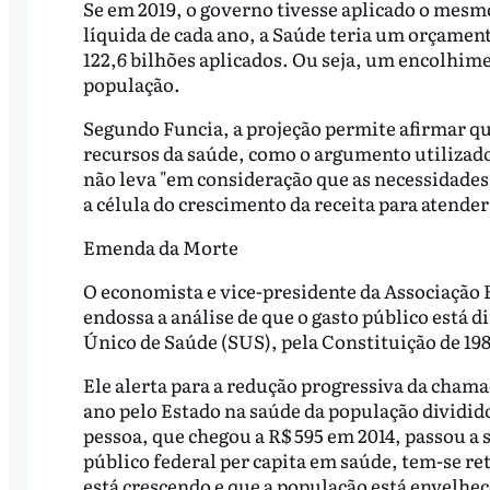
Se em 2019, o governo tivesse aplicado o mesmo
líquida de cada ano, a Saúde teria um orçamento
122,6 bilhões aplicados. Ou seja, um encolhime
população.
Segundo Funcia, a projeção permite afirmar q
recursos da saúde, como o argumento utilizado
não leva "em consideração que as necessidades 
a célula do crescimento da receita para atende
Emenda da Morte
O economista e vice-presidente da Associação 
endossa a análise de que o gasto público está 
Único de Saúde (SUS), pela Constituição de 19
Ele alerta para a redução progressiva da chama
ano pelo Estado na saúde da população dividid
pessoa, que chegou a R$ 595 em 2014, passou a s
público federal per capita em saúde, tem-se r
está crescendo e que a população está envelhec