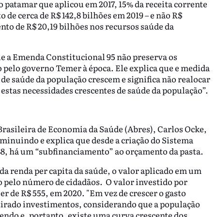
 patamar que aplicou em 2017, 15% da receita corrente
 de cerca de R$ 142,8 bilhões em 2019 – e não R$
nto de R$ 20,19 bilhões nos recursos saúde da
ue a Emenda Constitucional 95 não preserva os
 pelo governo Temer à época. Ele explica que e medida
de saúde da população crescem e significa não realocar
r estas necessidades crescentes de saúde da população”.
Brasileira de Economia da Saúde (Abres), Carlos Ocke,
diminuindo e explica que desde a criação do Sistema
88, há um “subfinanciamento” ao orçamento da pasta.
da renda per capita da saúde, o valor aplicado em um
o pelo número de cidadãos. O valor investido por
er de R$ 555, em 2020. "Em vez de crescer o gasto
etirado investimentos, considerando que a população
endo e, portanto, existe uma curva crescente dos