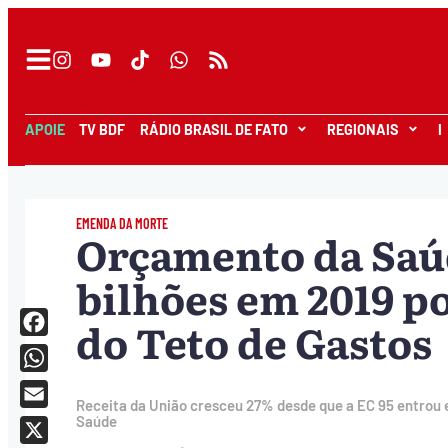
APOIE
TV BDF
RÁDIO BRASIL DE FATO
REGIONAIS
I
EMENDA DA MORTE
Orçamento da Saú
bilhões em 2019 p
do Teto de Gastos
Facebook
WhatsApp
Receita da União cresceu 27% desde que a EC 95 entrou
Email
Saúde