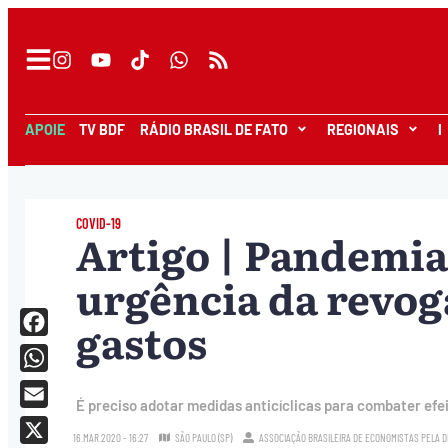
APOIE
TV BDF
RÁDIO BRASIL DE FATO
REGIONAIS
I
COVID-19
Artigo | Pandemia
urgência da revog
gastos
Facebook
WhatsApp
É preciso adotar medidas anticíclicas para combater efeit
Email
16.MAR.2020 - 16:27
SÃO PAULO (SP)
ASSOCIAÇÃO BRASILEIRA DE ECONOMISTAS PELA 