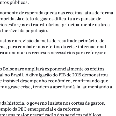
entos públicos.
momento de esperada queda nas receitas, atua de forma
mprida. Já o teto de gastos dificulta a expansão de
os esforços extraordinários, principalmente na área
vulnerável da população.
astos e a revisão da meta de resultado primário, de
as, para combater aos efeitos da crise internacional
ra aumentar os recursos necessários para reforçar o
rno Bolsonaro ampliará exponencialmente os efeitos
al no Brasil. A divulgação do PIB de 2019 demonstrou
o e instável desempenho econômico, confirmando que
em a grave crise, tendem a aprofundá-la, aumentando a
a história, o governo insiste nos cortes de gastos,
xemplo da PEC emergencial e da reforma
 em uma maior precarização dos serviços públicos,