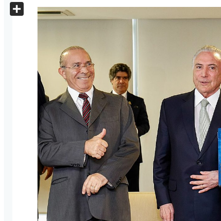
X
Share