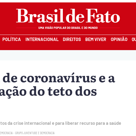
POLÍTICA
INTERNACIONAL
DIREITOS
BEM VIVER
OPINIÃO
Q
 de coronavírus e a
ação do teto dos
os da crise internacional e para liberar recurso para a saúde
DEMOCRACIA - GRUPO JUVENTUDE E DEMOCRACIA