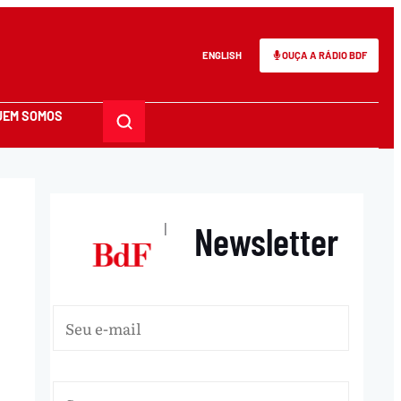
ENGLISH
OUÇA A RÁDIO BDF
UEM SOMOS
Newsletter
|