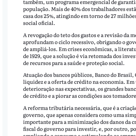
também, um programa emergencial de garantia 
população. Mais de 40% dos trabalhadores estão
casa dos 25%, atingindo em torno de 27 milhõ
social oficial.
A revogação do teto dos gastos e a revisão da 
aprofundam o ciclo recessivo, obrigando o gove
de ampliá-los. Em crises econômicas, a litera
de 1929, que a solução é via retomada dos inve
de recursos para a saúde e proteção social.
Atuação dos bancos públicos, Banco do Brasil,
liquidez e a oferta de crédito na economia. Em
deterioração nas expectativas, os grandes ban
de crédito e a piorar as condições aos tomador
A reforma tributária necessária, que é a criaçã
governo, que apenas considera como uma simpl
importante para a minimização dos danos da cri
fiscal do governo para investir, e, por outro, p
ampliando o consumo e estimulando os empresá