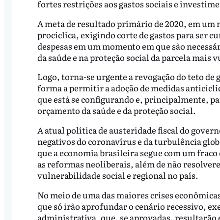
fortes restrições aos gastos sociais e investim
A meta de resultado primário de 2020, em um 
procíclica, exigindo corte de gastos para ser cu
despesas em um momento em que são necessári
da saúde e na proteção social da parcela mais 
Logo, torna-se urgente a revogação do teto de g
forma a permitir a adoção de medidas anticíclic
que está se configurando e, principalmente, pa
orçamento da saúde e da proteção social.
A atual política de austeridade fiscal do gove
negativos do coronavírus e da turbulência glob
que a economia brasileira segue com um frac
as reformas neoliberais, além de não resolver
vulnerabilidade social e regional no país.
No meio de uma das maiores crises econômicas d
que só irão aprofundar o cenário recessivo, e
administrativa, que, se aprovadas, resultarão