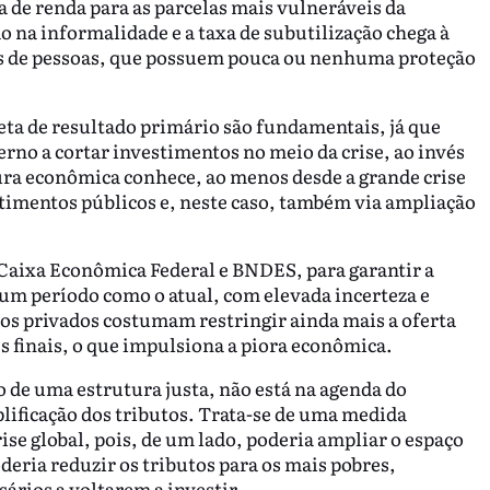
de renda para as parcelas mais vulneráveis da
 na informalidade e a taxa de subutilização chega à
es de pessoas, que possuem pouca ou nenhuma proteção
meta de resultado primário são fundamentais, já que
rno a cortar investimentos no meio da crise, ao invés
tura econômica conhece, ao menos desde a grande crise
stimentos públicos e, neste caso, também via ampliação
 Caixa Econômica Federal e BNDES, para garantir a
 um período como o atual, com elevada incerteza e
cos privados costumam restringir ainda mais a oferta
es finais, o que impulsiona a piora econômica.
o de uma estrutura justa, não está na agenda do
ificação dos tributos. Trata-se de uma medida
se global, pois, de um lado, poderia ampliar o espaço
oderia reduzir os tributos para os mais pobres,
rios a voltarem a investir.