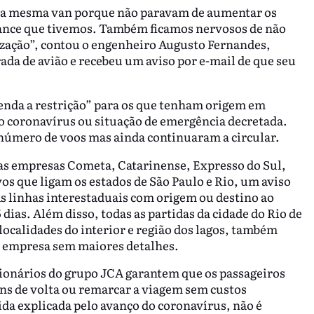
na mesma van porque não paravam de aumentar os
hance que tivemos. Também ficamos nervosos de não
alização”, contou o engenheiro Augusto Fernandes,
da de avião e recebeu um aviso por e-mail de que seu
enda a restrição” para os que tenham origem em
o coronavírus ou situação de emergência decretada.
úmero de voos mas ainda continuaram a circular.
as empresas Cometa, Catarinense, Expresso do Sul,
vos que ligam os estados de São Paulo e Rio, um aviso
“As linhas interestaduais com origem ou destino ao
 dias. Além disso, todas as partidas da cidade do Rio de
localidades do interior e região dos lagos, também
a empresa sem maiores detalhes.
cionários do grupo JCA garantem que os passageiros
ens de volta ou remarcar a viagem sem custos
da explicada pelo avanço do coronavírus, não é