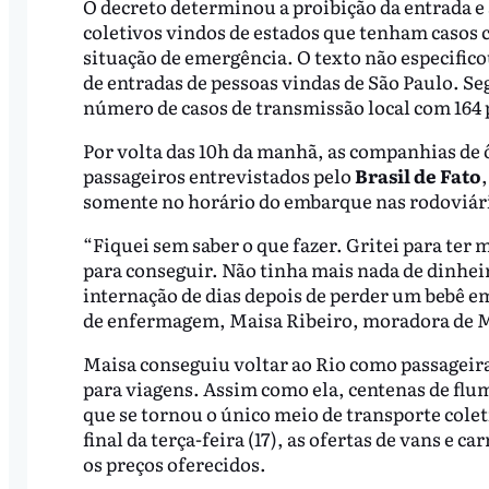
O decreto determinou a proibição da entrada e s
coletivos vindos de estados que tenham casos
situação de emergência. O texto não especificou
de entradas de pessoas vindas de São Paulo. Se
número de casos de transmissão local com 164 p
Por volta das 10h da manhã, as companhias de 
passageiros entrevistados pelo
Brasil de Fato
somente no horário do embarque nas rodoviári
“Fiquei sem saber o que fazer. Gritei para ter 
para conseguir. Não tinha mais nada de dinheir
internação de dias depois de perder um bebê em 
de enfermagem, Maisa Ribeiro, moradora de M
Maisa conseguiu voltar ao Rio como passageira
para viagens. Assim como ela, centenas de flu
que se tornou o único meio de transporte colet
final da terça-feira (17), as ofertas de vans e 
os preços oferecidos.