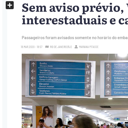
Sem aviso prévio,
X
Share
interestaduais e 
Passageiros foram avisados somente no horário do embar
18.MAR.2020 - 18:57
RIO DE JANEIRO (RJ)
MARIANA PITASSE