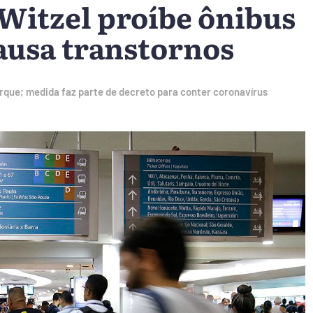
 Witzel proíbe ônibus
causa transtornos
que; medida faz parte de decreto para conter coronavírus