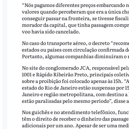
“Nós pagamos diferentes preços embarcando 
valores quando perceberam que era a única c
conseguir passar na fronteira, se tivesse fisc
morador da capital, que tinha passagem compra
voo havia sido cancelado.
No caso do transporte aéreo, o decreto “recom
estados ou países com circulação confirmada d
Portanto, algumas companhias diminuíram o n
No site do conglomerado JCA, responsável pel
1001 e Rápido Ribeirão Preto, principais coleti
sobre a proibição foi colocado apenas às 15h. 
estado do Rio de Janeiro estão suspensas por 15
Janeiro e região metropolitana, com destino a 
estão paralisadas pelo mesmo período”, disse 
Nos guichês e no atendimento telefônico, fun
têm o direito de receber o dinheiro das passag
adicionais por um ano. Apesar de ser uma medi