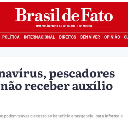
POLÍTICA
INTERNACIONAL
DIREITOS
BEM VIVER
OPINIÃO
Q
navírus, pescadores
não receber auxílio
ue podem travar o acesso ao benefício emergencial para informais