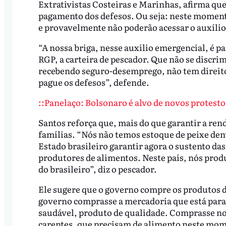
Extrativistas Costeiras e Marinhas, afirma qu
pagamento dos defesos. Ou seja: neste moment
e provavelmente não poderão acessar o auxíli
“A nossa briga, nesse auxílio emergencial, é 
RGP, a carteira de pescador. Que não se discrim
recebendo seguro-desemprego, não tem direito
pague os defesos”, defende.
::Panelaço: Bolsonaro é alvo de novos protestos 
Santos reforça que, mais do que garantir a ren
famílias. “Nós não temos estoque de peixe den
Estado brasileiro garantir agora o sustento das
produtores de alimentos. Neste país, nós prod
do brasileiro”, diz o pescador.
Ele sugere que o governo compre os produtos d
governo comprasse a mercadoria que está para
saudável, produto de qualidade. Comprasse nos
carentes, que precisam de alimento neste mome