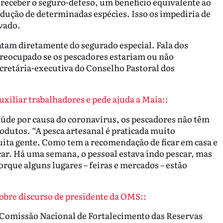
a receber o seguro-defeso, um benefício equivalente ao
ução de determinadas espécies. Isso os impediria de
vado.
atam diretamente do segurado especial. Fala dos
reocupado se os pescadores estariam ou não
retária-executiva do Conselho Pastoral dos
xiliar trabalhadores e pede ajuda a Maia::
aúde por causa do coronavírus, os pescadores não têm
dutos. “A pesca artesanal é praticada muito
ita gente. Como tem a recomendação de ficar em casa e
car. Há uma semana, o pessoal estava indo pescar, mas
orque alguns lugares – feiras e mercados – estão
sobre discurso de presidente da OMS::
a Comissão Nacional de Fortalecimento das Reservas