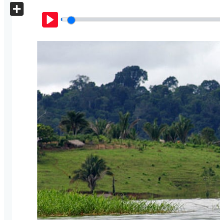
X
Share
Play