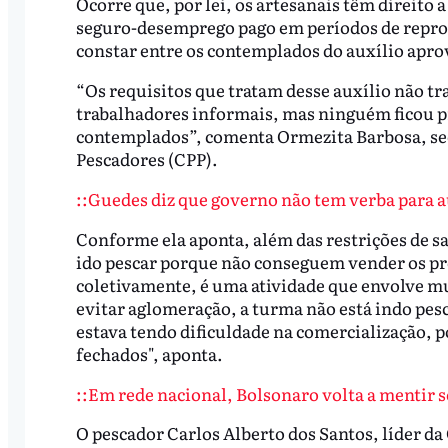
Ocorre que, por lei, os artesanais têm direito 
seguro-desemprego pago em períodos de reprod
constar entre os contemplados do auxílio apro
“Os requisitos que tratam desse auxílio não tr
trabalhadores informais, mas ninguém ficou p
contemplados”, comenta Ormezita Barbosa, sec
Pescadores (CPP).
::Guedes diz que governo não tem verba para au
Conforme ela aponta, além das restrições de s
ido pescar porque não conseguem vender os pro
coletivamente, é uma atividade que envolve mu
evitar aglomeração, a turma não está indo pes
estava tendo dificuldade na comercialização, p
fechados", aponta.
::Em rede nacional, Bolsonaro volta a mentir 
O pescador Carlos Alberto dos Santos, líder d