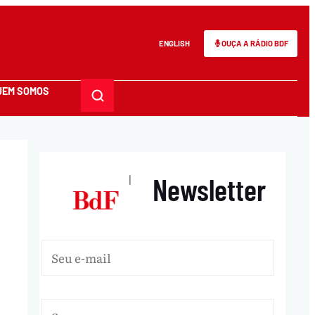
ENGLISH
OUÇA A RÁDIO BDF
UEM SOMOS
Newsletter
|