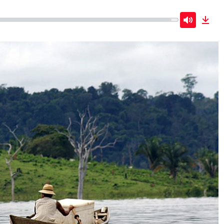
Mute
Dow