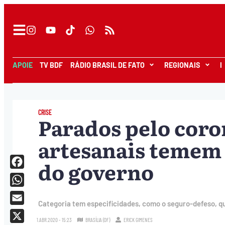
APOIE
TV BDF
RÁDIO BRASIL DE FATO
REGIONAIS
I
CRISE
Parados pelo coro
artesanais temem 
do governo
Facebook
WhatsApp
Categoria tem especificidades, como o seguro-defeso, q
Email
1.ABR.2020 - 15:23
BRASÍLIA (DF)
ERICK GIMENES