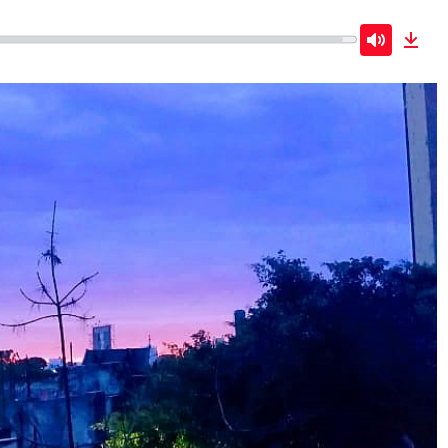
Mute
Dow