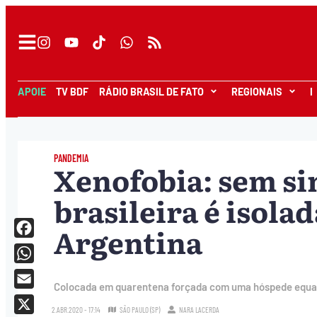
APOIE
TV BDF
RÁDIO BRASIL DE FATO
REGIONAIS
I
PANDEMIA
Xenofobia: sem si
brasileira é isolad
Argentina
Facebook
WhatsApp
Colocada em quarentena forçada com uma hóspede equato
Email
2.ABR.2020 - 17:14
SÃO PAULO (SP)
NARA LACERDA