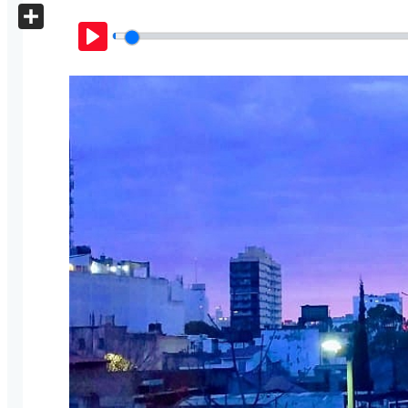
X
Share
Play