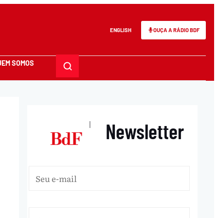
ENGLISH
OUÇA A RÁDIO BDF
UEM SOMOS
Newsletter
|