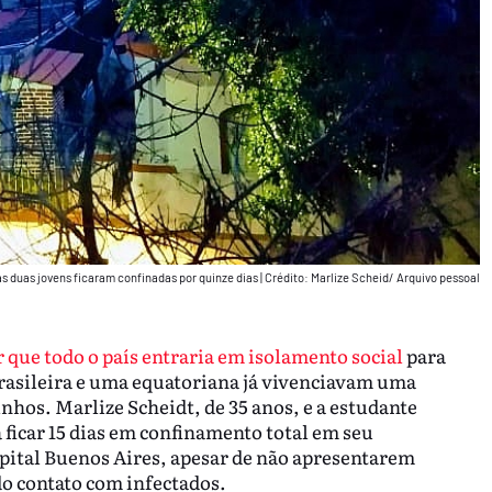
s duas jovens ficaram confinadas por quinze dias
|
Crédito: Marlize Scheid/ Arquivo pessoal
 que todo o país entraria em isolamento social
para
asileira e uma equatoriana já vivenciavam uma
nhos. Marlize Scheidt, de 35 anos, e a estudante
 ficar 15 dias em confinamento total em seu
apital Buenos Aires, apesar de não apresentarem
o contato com infectados.