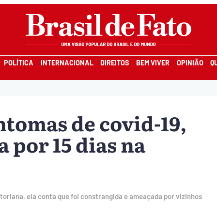
POLÍTICA
INTERNACIONAL
DIREITOS
BEM VIVER
OPINIÃO
Q
ntomas de covid-19,
a por 15 dias na
riana, ela conta que foi constrangida e ameaçada por vizinhos