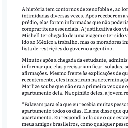
A história tem contornos de xenofobia e, ao lo
intimidadas diversas vezes. Após receberem a 
prédio, elas foram informadas que não poder
comprar itens essenciais. A justificativa dos viz
Mishell ter chegado de uma viagem e ter sido v
ido ao México a trabalho, mas os moradores ins
lista de restrições do governo argentino.
Minutos após a chegada da estudante, adminis
informar que elas precisariam ficar isoladas, 
afirmações. Mesmo frente às explicações de qu
recentemente, eles insistiram na determinação
Marlize soube que não era a primeira vez que
apartamento dela. Na opinião deles, a jovem re
“Falavam para ela que eu recebia muitas pesso
apartamento todos os dias. Ela me disse que qu
apartamento. Eu respondi a ela que o que esta
meus amigos brasileiros, como qualquer pesso