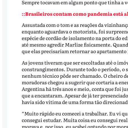
Sempre tocavam em algum ponto que tinha a ve
::Brasileiros contam como pandemia está al
Assustada com o tom e as reações da vizinhança,
enquanto aguardava o motorista, foi surpree
espécie de cordão de isolamento na porta do ed
até mesmo agredir Marlize fisicamente. Quand
que elas precisariam retornar ao apartamento
As jovens tiveram que ser escoltadas até o imó
constrangimentos. Durante todo o período, o 
nenhum técnico pôde ser chamado. O cheiro de
moradoras chegou a sugerir que cortaria a ener
Argentina há três anos e meio, conta que foi j
que a encantaram. Apesar de já ter presenciado
havia sido vítima de uma forma tão direcionad
“Muito rápido eu comecei a trabalhar. Eu vi qu
consegui estudar. Muita coisa eu consegui reali
morava e, por isso, eu acabei optando por mora