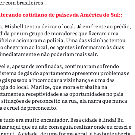
r com brasileiros”.
terando cotidiano de países da América do Sul::
 Mishell tentou deixar o local. Já em frente ao prédio,
ndida por um grupo de moradores que fizeram uma
ifício e acionaram a polícia. Uma das vizinhas tentou
o chegaram ao local, os agentes informaram às duas
 imediatamente e não poderiam mais sair.
vel e, apesar de confinadas, continuaram sofrendo
sistema de gás do apartamento apresentou problemas e
 gás passou a incomodar a vizinhança e uma das
gia do local. Marlize, que mora e trabalha na
ustamente a receptividade e as oportunidades no país
 situações de preconceito na rua, ela narra que nunca
a e cruel de preconceito.
e tudo era muito encantador. Essa cidade é linda! Eu
zar aqui que eu não conseguia realizar onde eu cresci e
r aqui. A cidade, de uma forma geral, é bastante aberta