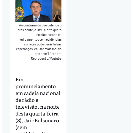
Ao contrário do que defende o
presidente, a OMS alerta que “o
uso não testado de
medicamentos sem evidências
corretas pode gerar falsas
esperanças, causar mais mal do
que bem”
|
Crédito:
Reprodução/Youtube
Em
pronunciamento
em cadeia nacional
de rádio e
televisão, na noite
desta quarta-feira
(8), Jair Bolsonaro
(sem