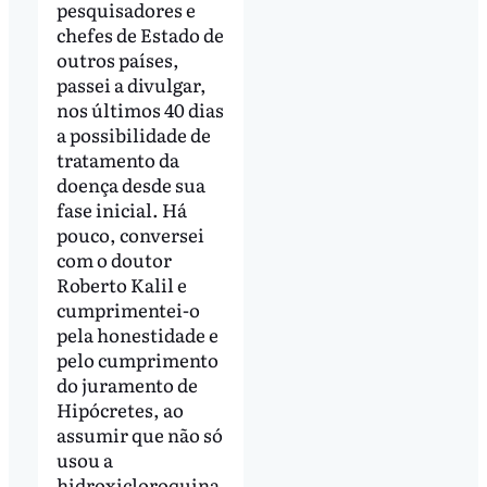
pesquisadores e
chefes de Estado de
outros países,
passei a divulgar,
nos últimos 40 dias
a possibilidade de
tratamento da
doença desde sua
fase inicial. Há
pouco, conversei
com o doutor
Roberto Kalil e
cumprimentei-o
pela honestidade e
pelo cumprimento
do juramento de
Hipócretes, ao
assumir que não só
usou a
hidroxicloroquina,