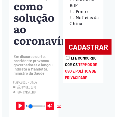
como
BdF
Ponto
solução
Notícias da
China
ao
coronavírus
Em discurso curto,
LI E CONCORDO
presidente provocou
COM OS
TERMOS DE
governadores e lançou
indireta a Mandetta,
USO E POLÍTICA DE
ministro da Saúde
PRIVACIDADE
8.ABR.2020 - 00:04
SÃO PAULO (SP)
IGOR CARVALHO
Play
Mute
Download