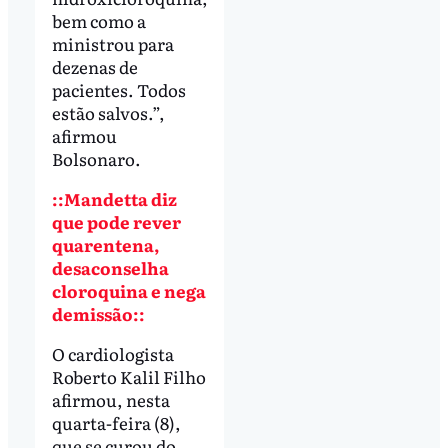
bem como a
ministrou para
dezenas de
pacientes. Todos
estão salvos.”,
afirmou
Bolsonaro.
::Mandetta diz
que pode rever
quarentena,
desaconselha
cloroquina e nega
demissão::
O cardiologista
Roberto Kalil Filho
afirmou, nesta
quarta-feira (8),
que se curou do