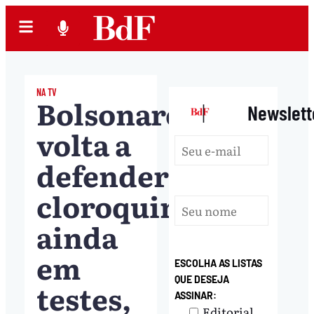
NA TV
Bolsonaro
|
Newslett
volta a
defender
cloroquina,
ainda
em
ESCOLHA AS LISTAS
QUE DESEJA
testes,
ASSINAR:
Editorial