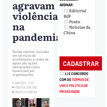
agravam
ASSINAR:
Editorial
violência
BdF
Ponto
na
Notícias da
pandemia
China
Renda mínima, inclusão
em serviços de
acolhimento e redes de
apoio são ações
destacadas como
essenciais por
LI E CONCORDO
organizações
COM OS
TERMOS DE
21.ABR.2020 - 13:25
USO E POLÍTICA DE
PORTO ALEGRE (RS)
PRIVACIDADE
MARCELO FERREIRA