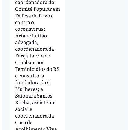
coordenadora do
Comitê Popular em
Defesa do Povo e
contra o
coronavírus;
Ariane Leitão,
advogada,
coordenadora da
Força-tarefa de
Combate aos
Feminicídios do RS
e consultora
fundadora da Ó
Mulheres; e
Saionara Santos
Rocha, assistente
social e
coordenadora da
Casa de
Acolhimento Viva