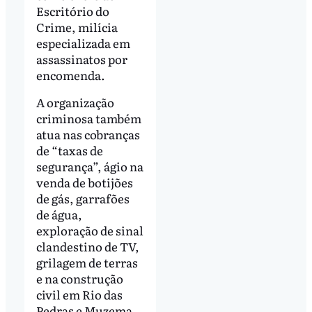
Escritório do
Crime, milícia
especializada em
assassinatos por
encomenda.
A organização
criminosa também
atua nas cobranças
de “taxas de
segurança”, ágio na
venda de botijões
de gás, garrafões
de água,
exploração de sinal
clandestino de TV,
grilagem de terras
e na construção
civil em Rio das
Pedras e Muzema.