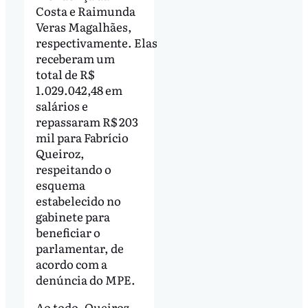
Costa e Raimunda
Veras Magalhães,
respectivamente. Elas
receberam um
total de R$
1.029.042,48 em
salários e
repassaram R$ 203
mil para Fabrício
Queiroz,
respeitando o
esquema
estabelecido no
gabinete para
beneficiar o
parlamentar, de
acordo com a
denúncia do MPE.
Ao todo, Queiroz