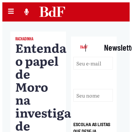
RACHADINHA
Entenda
|
Newslett
o papel
de
Moro
na
investigação
de
ESCOLHA AS LISTAS
QUE DESEJA