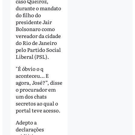
caso Queiroz,
durante o mandato
do filho do
presidente Jair
Bolsonaro como
vereador da cidade
do Rio de Janeiro
pelo Partido Social
Liberal (PSL).
"É óbvio o q
aconteceu… E
agora, José?”, disse
o procurador em
um dos chats
secretos ao qual o
portal teve acesso.
Adepto a
declarações