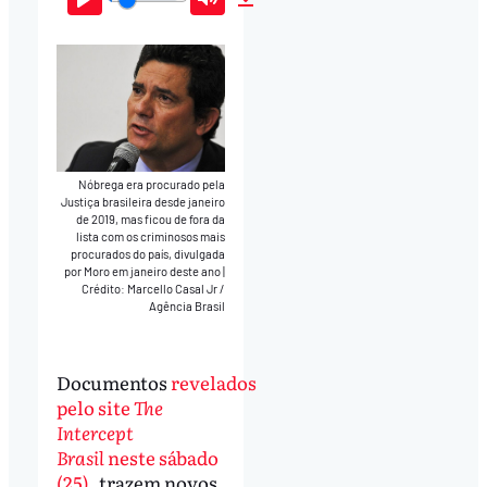
Play
Mute
Download
Nóbrega era procurado pela
Justiça brasileira desde janeiro
de 2019, mas ficou de fora da
lista com os criminosos mais
procurados do país, divulgada
por Moro em janeiro deste ano
|
Crédito: Marcello Casal Jr /
Agência Brasil
Documentos
revelados
pelo site
The
Intercept
Brasil
neste sábado
(25)
, trazem novos