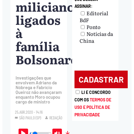
milicianos
ASSINAR:
Editorial
ligados
BdF
Ponto
à
Notícias da
família
China
Bolsonaro
Investigações que
envolvem Adriano da
Nóbrega e Fabrício
Queiroz não avançaram
LI E CONCORDO
enquanto Moro ocupou
COM OS
TERMOS DE
cargo de ministro
USO E POLÍTICA DE
25.ABR.2020 - 14:16
PRIVACIDADE
SÃO PAULO (SP)
REDAÇÃO