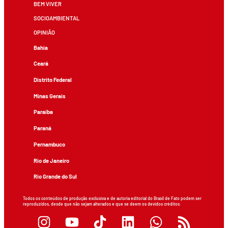
BEM VIVER
SOCIOAMBIENTAL
OPINIÃO
Bahia
Ceará
Distrito Federal
Minas Gerais
Paraíba
Paraná
Pernambuco
Rio de Janeiro
Rio Grande do Sul
Todos os conteúdos de produção exclusiva e de autoria editorial do Brasil de Fato podem ser
reproduzidos, desde que não sejam alterados e que se deem os devidos créditos.