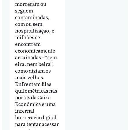
morreram ou
seguem
contaminadas,
com ou sem
hospitalização, e
milhões se
encontram
economicamente
arruinadas – “sem
eira, nem beira”,
como diziam os
mais velhos.
Enfrentam filas
quilométricas nas
portas da Caixa
Econômica e uma
infernal
burocracia digital
para tentar acessar