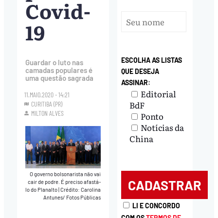
Covid-
19
ESCOLHA AS LISTAS
Guardar o luto nas
camadas populares é
QUE DESEJA
uma questão sagrada
ASSINAR:
Editorial
11.MAIO.2020 - 14:21
BdF
CURITIBA (PR)
MILTON ALVES
Ponto
Notícias da
China
O governo bolsonarista não vai
cair de podre. É preciso afastá-
lo do Planalto
|
Crédito: Carolina
Antunes/ Fotos Públicas
LI E CONCORDO
COM OS
TERMOS DE