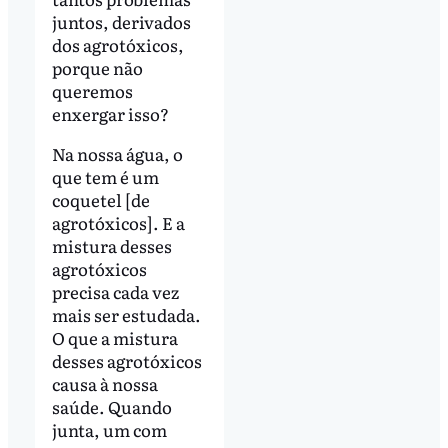
juntos, derivados
dos agrotóxicos,
porque não
queremos
enxergar isso?
Na nossa água, o
que tem é um
coquetel [de
agrotóxicos]. E a
mistura desses
agrotóxicos
precisa cada vez
mais ser estudada.
O que a mistura
desses agrotóxicos
causa à nossa
saúde. Quando
junta, um com