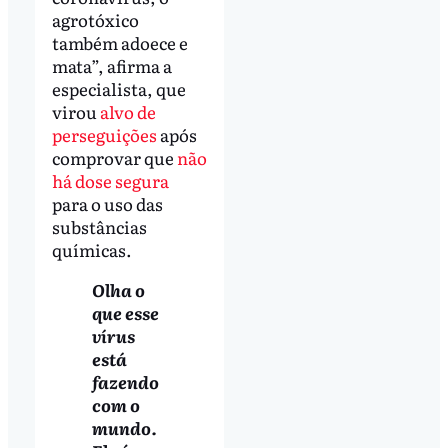
agrotóxico
também adoece e
mata”, afirma a
especialista, que
virou
alvo de
perseguições
após
comprovar que
não
há dose segura
para o uso das
substâncias
químicas.
Olha o
que esse
vírus
está
fazendo
com o
mundo.