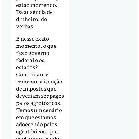
estão morrendo.
Da ausência de
dinheiro, de
verbas.
E nesse exato
momento, o que
faz o governo
federal e os
estados?
Continuam e
renovam a isenção
de impostos que
deveriam ser pagos
pelos agrotóxicos.
Temos um cenário
em que estamos
adoecendo pelos
agrotóxicos, que
continuam sendo