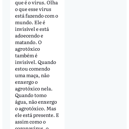
que é o vírus. Olha
o que esse vírus
está fazendo com o
mundo. Ele é
invisível e está
adoecendo e
matando. O
agrotóxico
também é
invisível. Quando
estou comendo
uma maça, não
enxergo o
agrotóxico nela.
Quando tomo
água, não enxergo
o agrotóxico. Mas
ele está presente. E
assim como o
coronavírus, o