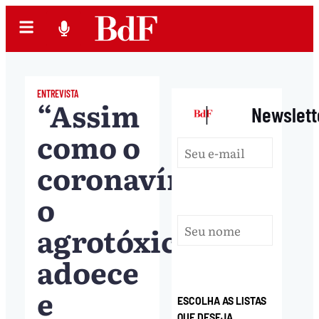
ENTREVISTA
“Assim
|
Newslett
como o
coronavírus,
o
agrotóxico
adoece
e
ESCOLHA AS LISTAS
QUE DESEJA