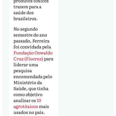
produtos tóxicos
trazem para a
saúde dos
brasileiros.
No segundo
semestre do ano
passado, Ferreira
foi convidada pela
Fundação Oswaldo
Cruz (Fiocruz)
para
liderar uma
pesquisa
encomendada pelo
Ministério da
Saúde, que tinha
como objetivo
analisar os
10
agrotóxicos
mais
usados no país.