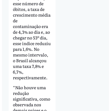
esse número de
óbitos, a taxa de
crescimento média
de
contaminação era
de 4,3% ao dia e, ao
chegar no 53º dia,
esse índice reduziu
para 1,6%. No
mesmo intervalo,
o Brasil alcançou
uma taxa 7,8% e
6,7%,
respectivamente.
“Não houve uma
redução
significativa, como
observada nos
demais países e o