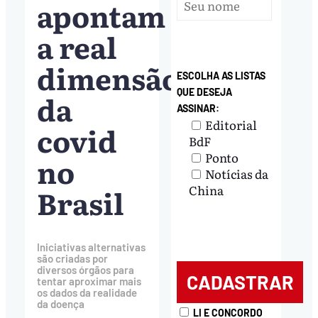
apontam
a real
dimensão
ESCOLHA AS LISTAS
QUE DESEJA
da
ASSINAR:
Editorial
covid
BdF
Ponto
no
Notícias da
Brasil
China
Iniciativas alternativas
são criadas por
diversos órgãos para
tentar aproximar mais
os dados da realidade
da doença
LI E CONCORDO