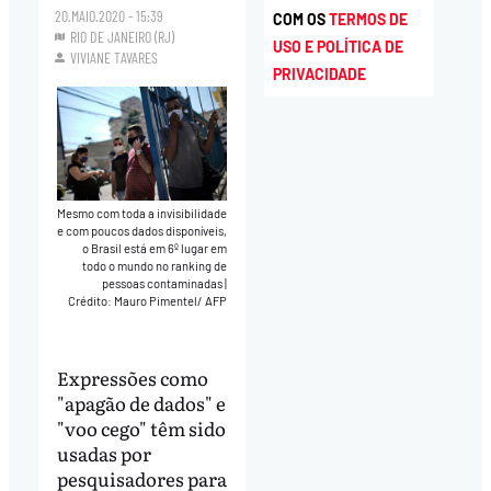
20.MAIO.2020 - 15:39
COM OS
TERMOS DE
RIO DE JANEIRO (RJ)
USO E POLÍTICA DE
VIVIANE TAVARES
PRIVACIDADE
Mesmo com toda a invisibilidade
e com poucos dados disponíveis,
o Brasil está em 6º lugar em
todo o mundo no ranking de
pessoas contaminadas
|
Crédito: Mauro Pimentel/ AFP
Expressões como
"apagão de dados" e
"voo cego" têm sido
usadas por
pesquisadores para