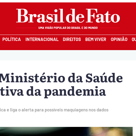
POLÍTICA
INTERNACIONAL
DIREITOS
BEM VIVER
OPINIÃO
Q
 Ministério da Saúde
tiva da pandemia
ca e liga o alerta para possíveis maquiagens nos dados