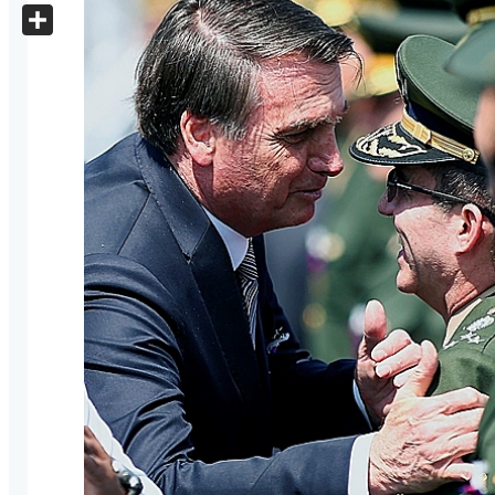
X
Share