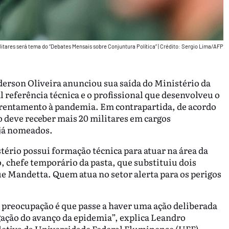
litares será tema do “Debates Mensais sobre Conjuntura Política”
|
Crédito: Sergio Lima/AFP
erson Oliveira anunciou sua saída do Ministério da
l referência técnica e o profissional que desenvolveu o
frentamento à pandemia. Em contrapartida, de acordo
o deve receber mais 20 militares em cargos
 já nomeados.
ério possui formação técnica para atuar na área da
 chefe temporário da pasta, que substituiu dois
e Mandetta. Quem atua no setor alerta para os perigos
a preocupação é que passe a haver uma ação deliberada
gação do avanço da epidemia”, explica Leandro
letiva da Universidade Federal Fluminense (UFF).