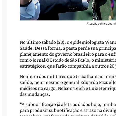
Atuação política dos mi
No último sábado (23), o epidemiologista Wand
Saúde. Dessa forma, a pasta perde sua principa
planejamento do governo brasileiro para o en
com o jornal
O Estado de São Paulo
, o ministéri
estratégicos, que farão companhia a outros 20
Nenhum dos militares que trabalham no minist
saúde, nem mesmo o general Eduardo Pazuello,
médicos no cargo, Nelson Teich e Luiz Henriqu
das mudanças.
“A subnotificação já afeta os dados hoje, minh
para produzir subnotificação e atraso na divul
Gonçalves, professor do Instituto de Saúde Co