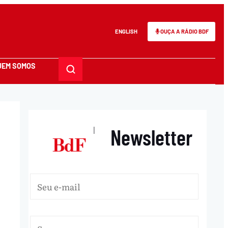
ENGLISH
OUÇA A RÁDIO BDF
UEM SOMOS
Newsletter
|