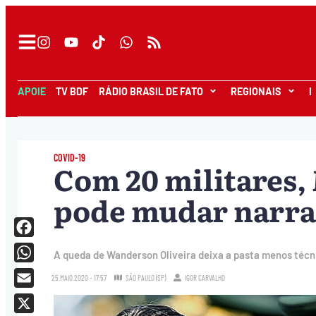
APOIE
TV BDF
RÁDIO BRASIL DE FATO
REGIONAIS
I
COVID-19
Com 20 militares,
pode mudar narra
Facebook
A queda de Wanderson Oliveira deixa a pasta menos técni
WhatsApp
25.MAIO.2020 - 17:57
SÃO PAULO (SP)
IGOR CARVALHO
Email