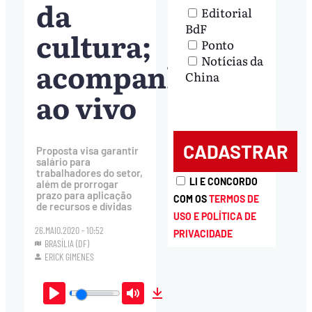
da
Editorial
BdF
cultura;
Ponto
Notícias da
acompanhe
China
ao vivo
Proposta visa garantir
salário para
trabalhadores do setor,
LI E CONCORDO
além de prorrogar
prazo para aplicação
COM OS
TERMOS DE
de recursos e dívidas
USO E POLÍTICA DE
26.MAIO.2020 - 10:52
PRIVACIDADE
BRASÍLIA (DF)
ERICK GIMENES
Play
Mute
Download