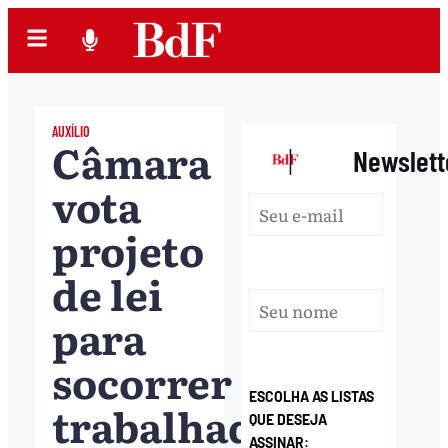
AUXÍLIO
Câmara
|
Newslett
vota
projeto
de lei
para
socorrer
ESCOLHA AS LISTAS
trabalhadores
QUE DESEJA
ASSINAR: