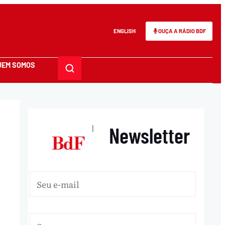
ENGLISH
OUÇA A RÁDIO BDF
UEM SOMOS
Newsletter
|