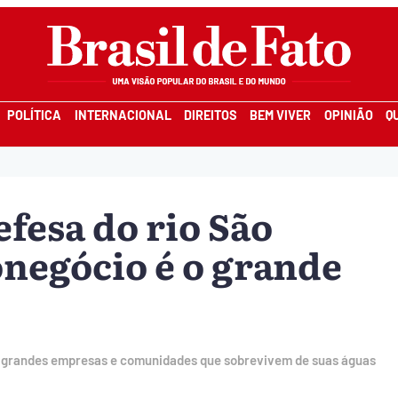
POLÍTICA
INTERNACIONAL
DIREITOS
BEM VIVER
OPINIÃO
Q
fesa do rio São
onegócio é o grande
 de grandes empresas e comunidades que sobrevivem de suas águas