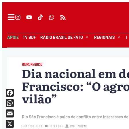
APOIE
TV BDF
RÁDIO BRASIL DE FATO
REGIONAIS
I
HIDRONEGÓCIO
Dia nacional em de
Francisco: “O agr
vilão”
Facebook
WhatsApp
Rio São Francisco é palco de conflito entre interesses
Email
3.JUN.2020 - 13:23
RECIFE (PE)
IYALE TAHYRINE