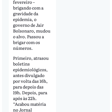
fevereiro –
brigando com a
gravidade da
epidemia, o
governo de Jair
Bolsonaro, mudou
o alvo. Passou a
brigar com os
números.
Primeiro, atrasou
boletins
epidemiológicos,
antes divulgado
por volta das 16h,
para depois das
19h. Depois, para
após às 22h.
“Acabou matéria
no Jornal