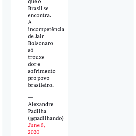
que o
Brasil se
encontra.
A
incompetência
de Jair
Bolsonaro
só
trouxe
dor e
sofrimento
pro povo
brasileiro.
—
Alexandre
Padilha
(@padilhando)
June 6,
2020