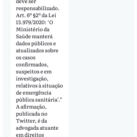
deve ser
responsabilizado.
Art. 6º §2º da Lei
13.979/2020: ‘O
Ministério da
Saúde manterá
dados públicos e
atualizados sobre
os casos
confirmados,
suspeitos e em
investigação,
relativos à situação
de emergência
pública sanitária’.”
A afirmação,
publicada no
Twitter, é da
advogada atuante
em direitos