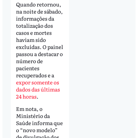
Quando retornou,
na noite de sábado,
informações da
totalização dos
casos e mortes
haviam sido
excluídas. O painel
passou a destacar o
número de
pacientes
recuperados e a
expor somente os
dados das últimas
24 horas
.
Em nota, o
Ministério da
Saúde informa que
o “novo modelo”
de divulgação dos