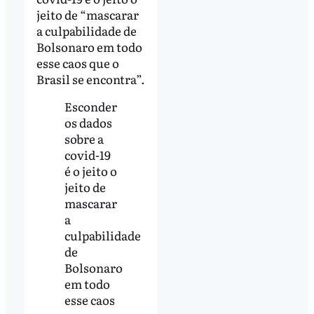
jeito de “mascarar
a culpabilidade de
Bolsonaro em todo
esse caos que o
Brasil se encontra”.
Esconder
os dados
sobre a
covid-19
é o jeito o
jeito de
mascarar
a
culpabilidade
de
Bolsonaro
em todo
esse caos