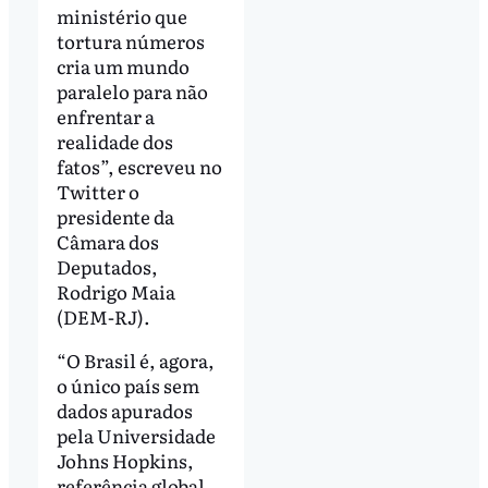
ministério que
tortura números
cria um mundo
paralelo para não
enfrentar a
realidade dos
fatos”, escreveu no
Twitter o
presidente da
Câmara dos
Deputados,
Rodrigo Maia
(DEM-RJ).
“O Brasil é, agora,
o único país sem
dados apurados
pela Universidade
Johns Hopkins,
referência global