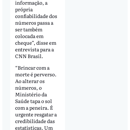
informação, a
própria
confiabilidade dos
números passa a
ser também
colocada em
cheque”, disse em
entrevista para a
CNN Brasil.
“Brincar com a
morte é perverso.
Ao alterar os
números, o
Ministério da
Saúde tapa o sol
com a peneira. É
urgente resgatar a
credibilidade das
estatísticas. Um