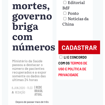
mortes,
Editorial
BdF
governo
Ponto
Notícias da
briga
China
com
números
LI E CONCORDO
Ministério da Saúde
COM OS
TERMOS DE
passou a destacar o
número de pacientes
USO E POLÍTICA DE
recuperados e a expor
PRIVACIDADE
somente os dados das
últimas 24 horas
| REDE
8.JUN.2020 - 11:33
BRASIL
REDAÇÃO
ATUAL
Depois de passar mais de três