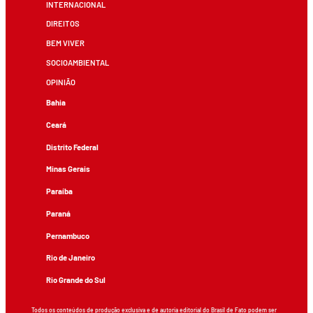
INTERNACIONAL
DIREITOS
BEM VIVER
SOCIOAMBIENTAL
OPINIÃO
Bahia
Ceará
Distrito Federal
Minas Gerais
Paraíba
Paraná
Pernambuco
Rio de Janeiro
Rio Grande do Sul
Todos os conteúdos de produção exclusiva e de autoria editorial do Brasil de Fato podem ser