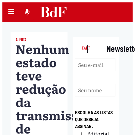
ALERTA
Nenhum
|
Newslett
estado
teve
redução
da
transmissão
ESCOLHA AS LISTAS
QUE DESEJA
de
ASSINAR:
Editorial