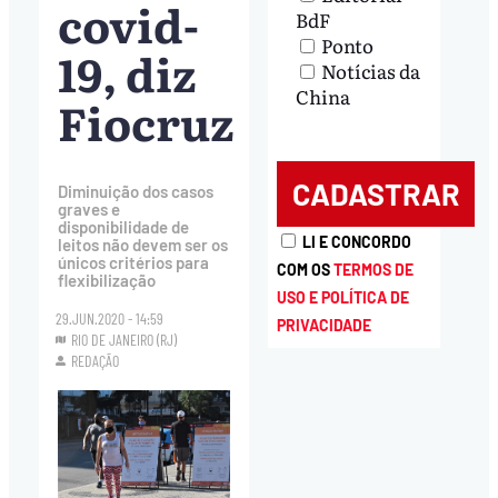
covid-
BdF
Ponto
19, diz
Notícias da
China
Fiocruz
Diminuição dos casos
graves e
disponibilidade de
LI E CONCORDO
leitos não devem ser os
únicos critérios para
COM OS
TERMOS DE
flexibilização
USO E POLÍTICA DE
29.JUN.2020 - 14:59
PRIVACIDADE
RIO DE JANEIRO (RJ)
REDAÇÃO