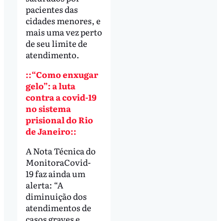
pacientes das
cidades menores, e
mais uma vez perto
de seu limite de
atendimento.
::“Como enxugar
gelo”: a luta
contra a covid-19
no sistema
prisional do Rio
de Janeiro::
A Nota Técnica do
MonitoraCovid-
19 faz ainda um
alerta: “A
diminuição dos
atendimentos de
casos graves e,