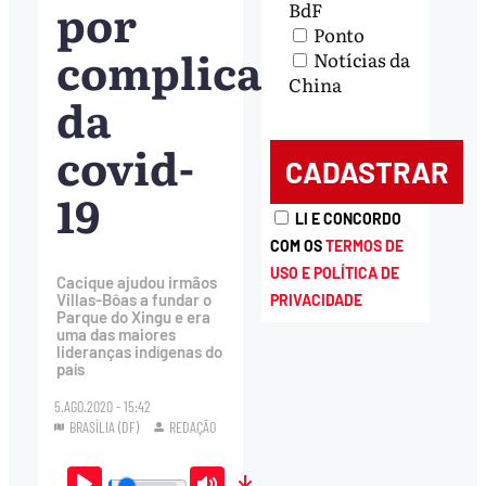
por
BdF
Ponto
complicações
Notícias da
China
da
covid-
19
LI E CONCORDO
COM OS
TERMOS DE
USO E POLÍTICA DE
Cacique ajudou irmãos
Villas-Bôas a fundar o
PRIVACIDADE
Parque do Xingu e era
uma das maiores
lideranças indígenas do
país
5.AGO.2020 - 15:42
BRASÍLIA (DF)
REDAÇÃO