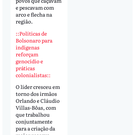
povos que caçavam
e pescavam com
arco e flecha na
região.
::Políticas de
Bolsonaro para
indígenas
reforçam
genocídio e
práticas
colonialistas::
O líder cresceu em
torno dos irmãos
Orlando e Cláudio
Villas-Bôas, com
que trabalhou
conjuntamente
para a criação da