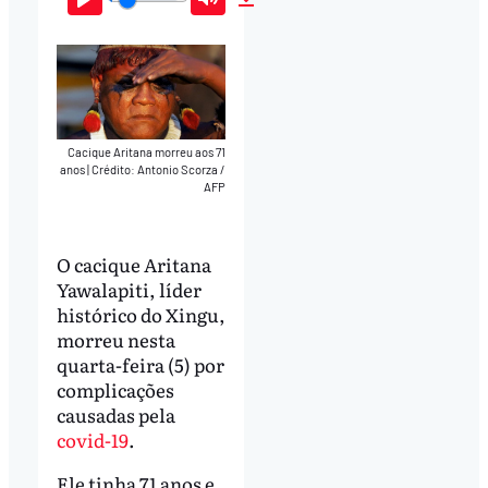
Play
Mute
Download
Cacique Aritana morreu aos 71
anos
|
Crédito: Antonio Scorza /
AFP
O cacique Aritana
Yawalapiti, líder
histórico do Xingu,
morreu nesta
quarta-feira (5) por
complicações
causadas pela
covid-19
.
Ele tinha 71 anos e