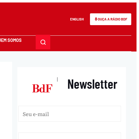
ENGLISH
OUÇA A RÁDIO BDF
UEM SOMOS
Newsletter
|