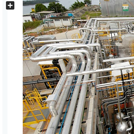
X
Share