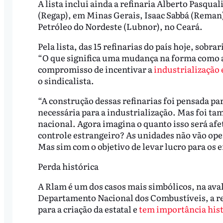
A lista inclui ainda a refinaria Alberto Pasqual
(Regap), em Minas Gerais, Isaac Sabbá (Reman)
Petróleo do Nordeste (Lubnor), no Ceará.
Pela lista, das 15 refinarias do país hoje, sobra
“O que significa uma mudança na forma como a
compromisso de incentivar a
industrialização
o sindicalista.
“A construção dessas refinarias foi pensada pa
necessária para a industrialização. Mas foi t
nacional. Agora imagina o quanto isso será af
controle estrangeiro? As unidades não vão oper
Mas sim com o objetivo de levar lucro para os 
Perda histórica
A Rlam é um dos casos mais simbólicos, na aval
Departamento Nacional dos Combustíveis, a ref
para a criação da estatal e
tem importância hist