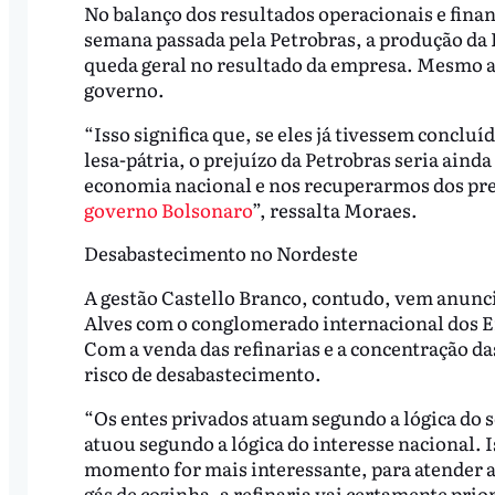
No balanço dos resultados operacionais e fina
semana passada pela Petrobras, a produção da R
queda geral no resultado da empresa. Mesmo a
governo.
“Isso significa que, se eles já tivessem conclu
lesa-pátria, o prejuízo da Petrobras seria ainda
economia nacional e nos recuperarmos dos pre
governo Bolsonaro
”, ressalta Moraes.
Desabastecimento no Nordeste
A gestão Castello Branco, contudo, vem anunc
Alves com o conglomerado internacional dos 
Com a venda das refinarias e a concentração da
risco de desabastecimento.
“Os entes privados atuam segundo a lógica do s
atuou segundo a lógica do interesse nacional. 
momento for mais interessante, para atender a
gás de cozinha, a refinaria vai certamente prio