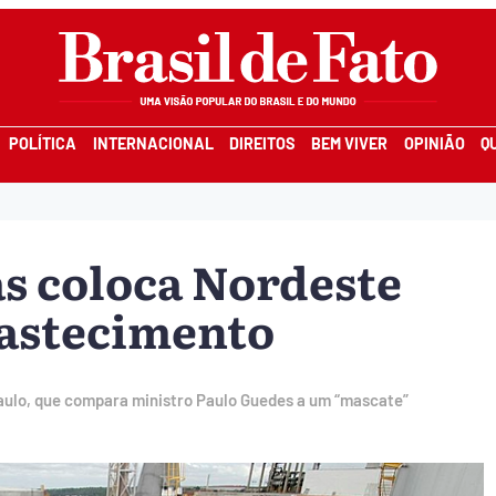
POLÍTICA
INTERNACIONAL
DIREITOS
BEM VIVER
OPINIÃO
Q
as coloca Nordeste
bastecimento
 Paulo, que compara ministro Paulo Guedes a um “mascate”