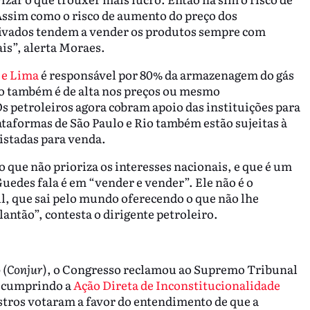
Assim como o risco de aumento do preço dos
rivados tendem a vender os produtos sempre com
ais”, alerta Moraes.
 e Lima
é responsável por 80% da armazenagem do gás
o também é de alta nos preços ou mesmo
s petroleiros agora cobram apoio das instituições para
lataformas de São Paulo e Rio também estão sujeitas à
istadas para venda.
 que não prioriza os interesses nacionais, e que é um
uedes fala é em “vender e vender”. Ele não é o
il, que sai pelo mundo oferecendo o que não lhe
antão”, contesta o dirigente petroleiro.
 (Conjur
), o Congresso reclamou ao Supremo Tribunal
escumprindo a
Ação Direta de Inconstitucionalidade
stros votaram a favor do entendimento de que a