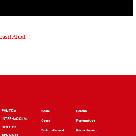
rasil Atual
POLÍTICA
Bahia
Paraná
INTERNACIONAL
Ceará
Pernambuco
DIREITOS
Distrito Federal
Rio de Janeiro
BEM VIVER