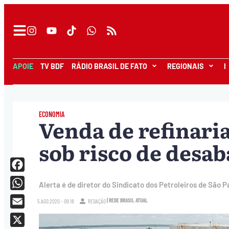
APOIE
TV BDF
RÁDIO BRASIL DE FATO
REGIONAIS
I
ECONOMIA
Venda de refinari
sob risco de desa
Facebook
Alerta é de diretor do Sindicato dos Petroleiros de São
WhatsApp
| REDE BRASIL ATUAL
5.AGO.2020 - 09:18
REDAÇÃO
Email