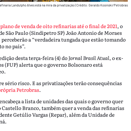
efinaria Landulpho Alves está na mira da privatização
|
Crédito: Geraldo Kosinski/Petrobras
lano de venda de oito refinarias até o final de 2021
, o
 de São Paulo (Sindipetro SP) João Antonio de Moraes
s, perceberão a “verdadeira tungada que estão tomando
o no país”.
dição desta terça-feira (4) do
Jornal Brasil Atual
, o ex-
s (FUP) alerta que o governo Bolsonaro está
eo.
e sério risco. E as privatizações terão consequências
própria Petrobras
.
encabeça a lista de unidades das quais o governo quer
o Castello Branco, também quer a venda das refinarias
dente Getúlio Vargas (Repar), além da Unidade de
ná.