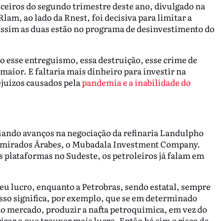
nceiros do segundo trimestre deste ano, divulgado na
lam, ao lado da Rnest, foi decisiva para limitar a
ssim as duas estão no programa de desinvestimento do
ído esse entreguismo, essa destruição, esse crime de
 maior. E faltaria mais dinheiro para investir na
juízos causados pela
pandemia e a inabilidade do
iando avanços na negociação da refinaria Landulpho
Emirados Árabes, o Mubadala Investment Company.
s plataformas no Sudeste, os petroleiros já falam em
eu lucro, enquanto a Petrobras, sendo estatal, sempre
Isso significa, por exemplo, que se em determinado
o mercado, produzir a nafta petroquímica, em vez do
rizar o que trouxer mais lucro. Então há sim o risco de