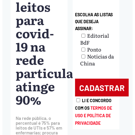
leitos
para
ESCOLHA AS LISTAS
QUE DESEJA
covid-
ASSINAR:
Editorial
19 na
BdF
Ponto
rede
Notícias da
China
particular
atinge
90%
LI E CONCORDO
COM OS
TERMOS DE
USO E POLÍTICA DE
Na rede pública, o
percentual é 75% para
PRIVACIDADE
leitos de UTIs e 57% em
enfermarias; procura