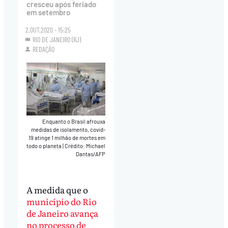
cresceu após feriado
em setembro
2.OUT.2020 - 15:25
RIO DE JANEIRO (RJ)
REDAÇÃO
Enquanto o Brasil afrouxa
medidas de isolamento, covid-
19 atinge 1 milhão de mortes em
todo o planeta
|
Crédito: Michael
Dantas/AFP
A medida que o
município do Rio
de Janeiro avança
no processo de