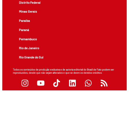
Distrito Federal
Minas Gerais
Paraíba
Paraná
Pernambuco
Rio de Janeiro
Rio Grande do Sul
Todos os conteúdos de produção exclusiva e de autoria editorial do Brasil de Fato podem ser
reproduzidos, desde que não sejam alterados e que se deem os devidos créditos.