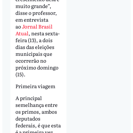
muito grande”,
disse o professor,
em entrevista
ao
Jornal Brasil
Atual
, nesta sexta-
feira (13), a dois
dias das eleições
municipais que
ocorrerão no
próximo domingo
(15).
Primeira viagem
A principal
semelhança entre
os primos, ambos
deputados
federais, é que esta
é a primeira vez