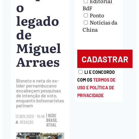
Editorial
o
BdF
legado
Ponto
Notícias da
de
China
Miguel
Arraes
LI E CONCORDO
COM OS
TERMOS DE
Bisneto e neta do ex-
líder pernambucano
USO E POLÍTICA DE
encabeçam pesquisas
de intenção de voto,
PRIVACIDADE
enquanto bolsonaristas
patinam
| REDE
13.NOV.2020 - 16:46
BRASIL
REDAÇÃO
ATUAL