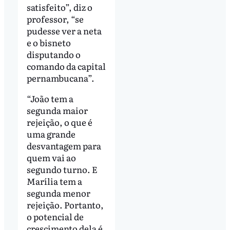
satisfeito”, diz o
professor, “se
pudesse ver a neta
e o bisneto
disputando o
comando da capital
pernambucana”.
“João tem a
segunda maior
rejeição, o que é
uma grande
desvantagem para
quem vai ao
segundo turno. E
Marília tem a
segunda menor
rejeição. Portanto,
o potencial de
crescimento dela é