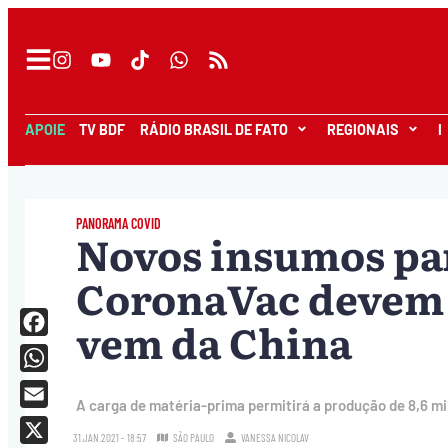
APOIE
TV BDF
RÁDIO BRASIL DE FATO
REGIONAIS
I
PANORAMA COVID
Novos insumos pa
CoronaVac devem 
vem da China
Facebook
WhatsApp
A carga de matéria-prima permitirá a produção de 8,6 mi
Email
31.JAN.2021 - 18:57
SÃO PAULO
VANESSA NICOLAV