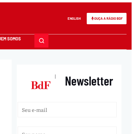
ENGLISH
OUÇA A RÁDIO BDF
UEM SOMOS
Newsletter
|