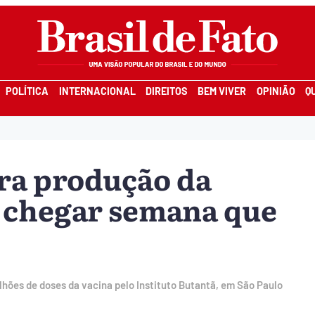
POLÍTICA
INTERNACIONAL
DIREITOS
BEM VIVER
OPINIÃO
Q
ra produção da
chegar semana que
lhões de doses da vacina pelo Instituto Butantã, em São Paulo