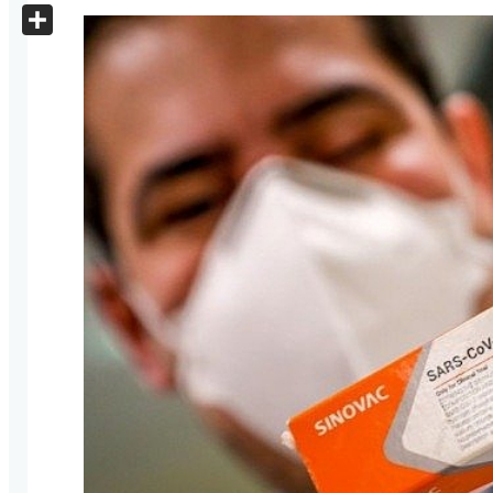
X
Share