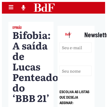
OPINIÃO
Bifobia:
|
Newslett
A saída
de
Lucas
Penteado
do
ESCOLHA AS LISTAS
‘BBB 21’
QUE DESEJA
ASSINAR: