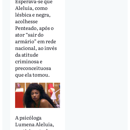
Esperava-se que
Aleluia, como
lésbica e negra,
acolhesse
Penteado, após o
ator “sair do
armário” em rede
nacional, ao invés
da atitude
criminosa e
preconceituosa
que ela tomou.
A psicóloga
Lumena Aleluia,