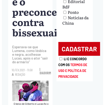
e o
Editorial
BdF
preconceito
Ponto
Notícias da
contra
China
bissexuais
Esperava-se que
Lumena, como lésbica
e negra, acolhesse
Lucas, após o ator “sair
LI E CONCORDO
do armário”
COM OS
TERMOS DE
|
10.FEV.2021 - 11:58
USO E POLÍTICA DE
DIADORIM
REDAÇÃO
PRIVACIDADE
O beijo de Gilberto e Lucas foi o