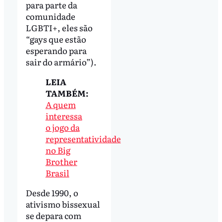
para parte da
comunidade
LGBTI+, eles são
“gays que estão
esperando para
sair do armário”).
LEIA
TAMBÉM:
A quem
interessa
o jogo da
representatividade
no Big
Brother
Brasil
Desde 1990, o
ativismo bissexual
se depara com