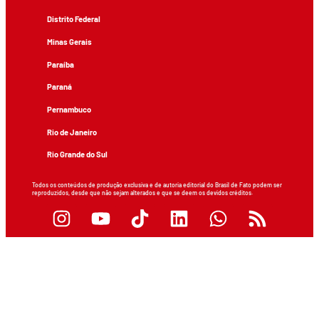
Distrito Federal
Minas Gerais
Paraíba
Paraná
Pernambuco
Rio de Janeiro
Rio Grande do Sul
Todos os conteúdos de produção exclusiva e de autoria editorial do Brasil de Fato podem ser
reproduzidos, desde que não sejam alterados e que se deem os devidos créditos.