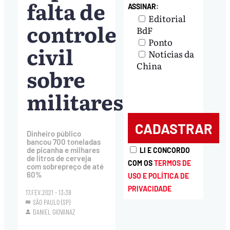
falta de
ASSINAR:
Editorial
controle
BdF
Ponto
civil
Notícias da
China
sobre
militares
Dinheiro público
bancou 700 toneladas
de picanha e milhares
LI E CONCORDO
de litros de cerveja
COM OS
TERMOS DE
com sobrepreço de até
60%
USO E POLÍTICA DE
PRIVACIDADE
17.FEV.2021 - 13:38
SÃO PAULO (SP)
DANIEL GIOVANAZ