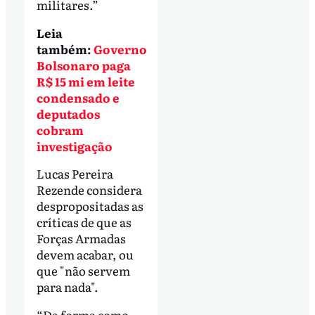
militares.”
Leia
também:
Governo
Bolsonaro paga
R$ 15 mi em leite
condensado e
deputados
cobram
investigação
Lucas Pereira
Rezende considera
despropositadas as
críticas de que as
Forças Armadas
devem acabar, ou
que "não servem
para nada".
“Da forma como