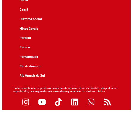
Ceará
Distrito Federal
Minas Gerais
Paraíba
Paraná
Pernambuco
Rio de Janeiro
Rio Grande do Sul
Todos os conteúdos de produção exclusiva e de autoria editorial do Brasil de Fato podem ser
reproduzidos, desde que não sejam alterados e que se deem os devidos créditos.