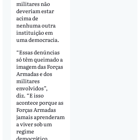
militares não
deveriam estar
acima de
nenhuma outra
instituição em
uma democracia.
“Essas denúncias
só têm queimado a
imagem das Forças
Armadas e dos
militares
envolvidos”,
diz. “E isso
acontece porque as
Forças Armadas
jamais aprenderam
a viver sob um
regime
democrático,