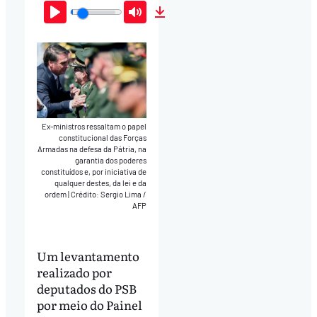
Play
Mute
Download
Ex-ministros ressaltam o papel
constitucional das Forças
Armadas na defesa da Pátria, na
garantia dos poderes
constituídos e, por iniciativa de
qualquer destes, da lei e da
ordem
|
Crédito: Sergio Lima /
AFP
Um levantamento
realizado por
deputados do PSB
por meio do Painel