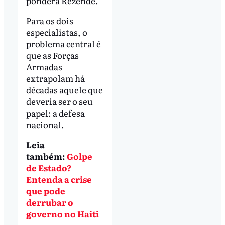
pondera Rezende.
Para os dois
especialistas, o
problema central é
que as Forças
Armadas
extrapolam há
décadas aquele que
deveria ser o seu
papel: a defesa
nacional.
Leia
também:
Golpe
de Estado?
Entenda a crise
que pode
derrubar o
governo no Haiti