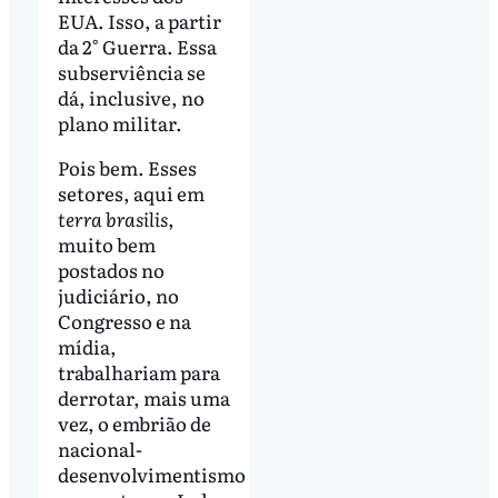
EUA. Isso, a partir
da 2° Guerra. Essa
subserviência se
dá, inclusive, no
plano militar.
Pois bem. Esses
setores, aqui em
terra brasilis
,
muito bem
postados no
judiciário, no
Congresso e na
mídia,
trabalhariam para
derrotar, mais uma
vez, o embrião de
nacional-
desenvolvimentismo