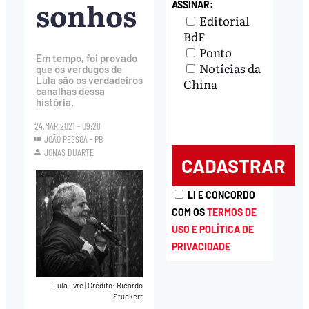
sonhos
ASSINAR:
Editorial
BdF
Ponto
Em tempo, foi provado
Notícias da
que os verdugos de
Lula são os verdadeiros
China
canalhas dessa
história.
24.MAR.2021 - 09:28
JOÃO PESSOA - PB
JONAS DUARTE
LI E CONCORDO
COM OS
TERMOS DE
USO E POLÍTICA DE
PRIVACIDADE
Lula livre
|
Crédito: Ricardo
Stuckert