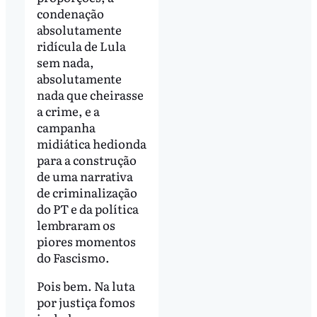
condenação
absolutamente
ridícula de Lula
sem nada,
absolutamente
nada que cheirasse
a crime, e a
campanha
midiática hedionda
para a construção
de uma narrativa
de criminalização
do PT e da política
lembraram os
piores momentos
do Fascismo.
Pois bem. Na luta
por justiça fomos