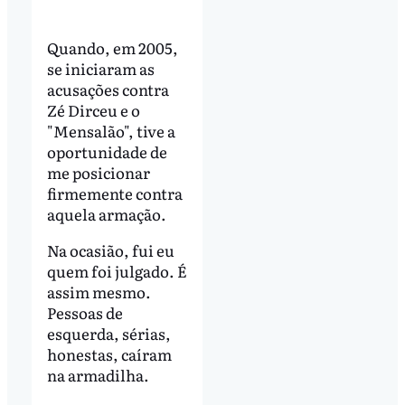
Quando, em 2005,
se iniciaram as
acusações contra
Zé Dirceu e o
"Mensalão", tive a
oportunidade de
me posicionar
firmemente contra
aquela armação.
Na ocasião, fui eu
quem foi julgado. É
assim mesmo.
Pessoas de
esquerda, sérias,
honestas, caíram
na armadilha.