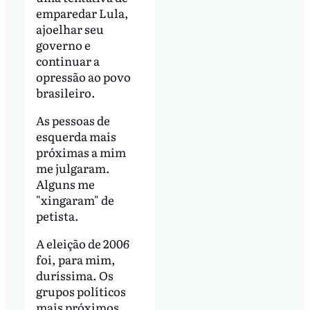
emparedar Lula,
ajoelhar seu
governo e
continuar a
opressão ao povo
brasileiro.
As pessoas de
esquerda mais
próximas a mim
me julgaram.
Alguns me
"xingaram" de
petista.
A eleição de 2006
foi, para mim,
duríssima. Os
grupos políticos
mais próximos,