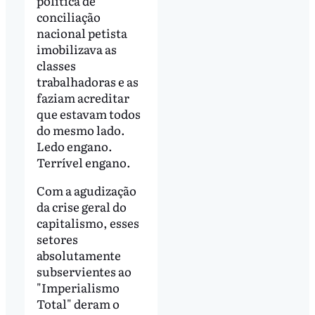
política de
conciliação
nacional petista
imobilizava as
classes
trabalhadoras e as
faziam acreditar
que estavam todos
do mesmo lado.
Ledo engano.
Terrível engano.
Com a agudização
da crise geral do
capitalismo, esses
setores
absolutamente
subservientes ao
"Imperialismo
Total" deram o