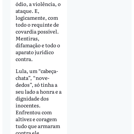
ódio, a violência, o
ataque. E,
logicamente, com
todo o requinte de
covardia possível.
Mentiras,
difamação e todo o
aparato jurídico
contra.
Lula, um “cabeça-
chata”, “nove-
dedos”, só tinha a
seu lado a honra e a
dignidade dos
inocentes.
Enfrentou com
altivez e coragem
tudo que armaram
contra ele.