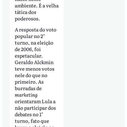
ambiente. É a velha
tática dos
poderosos.
A resposta do voto
popular no 2°
turno, na eleição
de 2006, foi
espetacular.
Geraldo Alckmin
teve menos votos
nele do que no
primeiro. As
burradas de
marketing
orientaram Lula a
não participar dos
debates no 1°
turno, fato que