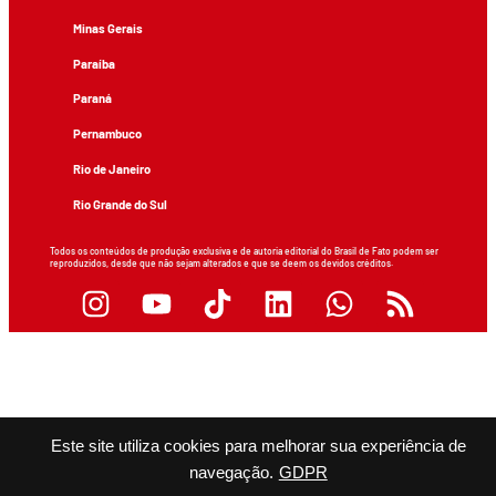
Minas Gerais
Paraíba
Paraná
Pernambuco
Rio de Janeiro
Rio Grande do Sul
Todos os conteúdos de produção exclusiva e de autoria editorial do Brasil de Fato podem ser
reproduzidos, desde que não sejam alterados e que se deem os devidos créditos.
Este site utiliza cookies para melhorar sua experiência de
navegação.
GDPR