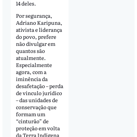
14 deles.
Por segurança,
Adriano Karipuna,
ativista e liderança
do povo, prefere
não divulgar em
quantos são
atualmente.
Especialmente
agora, com a
iminência da
desafetação – perda
de vínculo jurídico
– das unidades de
conservação que
formam um
“cinturão” de
proteção em volta
da Terra Indígena