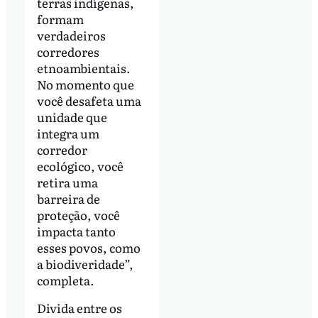
terras indígenas,
formam
verdadeiros
corredores
etnoambientais.
No momento que
você desafeta uma
unidade que
integra um
corredor
ecológico, você
retira uma
barreira de
proteção, você
impacta tanto
esses povos, como
a biodiveridade”,
completa.
Divida entre os