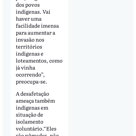
dos povos
indígenas. Vai
haver uma
facilidade imensa
para aumentar a
invasão nos
territórios
indígenas e
loteamentos, como
já vinha
ocorrendo”,
preocupa-se.
A desafetação
ameaça também
indígenas em
situação de
isolamento
voluntário.“Eles
são nômades, não