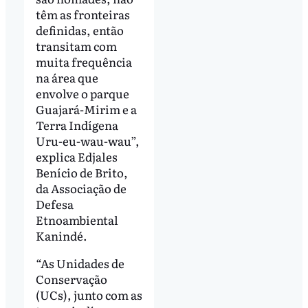
têm as fronteiras
definidas, então
transitam com
muita frequência
na área que
envolve o parque
Guajará-Mirim e a
Terra Indígena
Uru-eu-wau-wau”,
explica Edjales
Benício de Brito,
da Associação de
Defesa
Etnoambiental
Kanindé.
“As Unidades de
Conservação
(UCs), junto com as