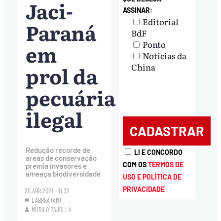
Jaci-
ASSINAR:
Editorial
Paraná
BdF
Ponto
em
Notícias da
prol da
China
pecuária
ilegal
Redução recorde de
LI E CONCORDO
áreas de conservação
COM OS
TERMOS DE
premia invasores e
ameaça biodiversidade
USO E POLÍTICA DE
PRIVACIDADE
25.ABR.2021 - 11:32
LÁBREA (AM)
MURILO PAJOLLA