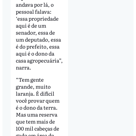
andava por lá, o
pessoal falava:
‘essa propriedade
aqui é de um
senador, essa de
um deputado, essa
é do prefeito, essa
aqui é o dono da
casa agropecuária”,
narra.
“Tem gente
grande, muito
laranja. É difícil
você provar quem
é o dono da terra.
Mas uma reserva
que tem mais de
100 mil cabeças de
gado em área de