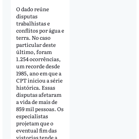
O dado reúne
disputas
trabalhistas e
conflitos por água e
terra. No caso
particular deste
último, foram
1.254 ocorrências,
um recorde desde
1985, ano em que a
CPT iniciou a série
histórica. Essas
disputas afetaram
a vida de mais de
859 mil pessoas. Os
especialistas
projetam que o
eventual fim das
vistorias tende a