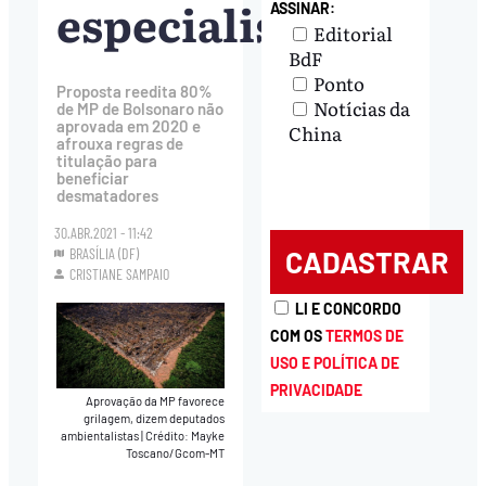
especialistas
ASSINAR:
Editorial
BdF
Ponto
Proposta reedita 80%
Notícias da
de MP de Bolsonaro não
aprovada em 2020 e
China
afrouxa regras de
titulação para
beneficiar
desmatadores
30.ABR.2021 - 11:42
BRASÍLIA (DF)
CRISTIANE SAMPAIO
LI E CONCORDO
COM OS
TERMOS DE
USO E POLÍTICA DE
PRIVACIDADE
Aprovação da MP favorece
grilagem, dizem deputados
ambientalistas
|
Crédito: Mayke
Toscano/Gcom-MT