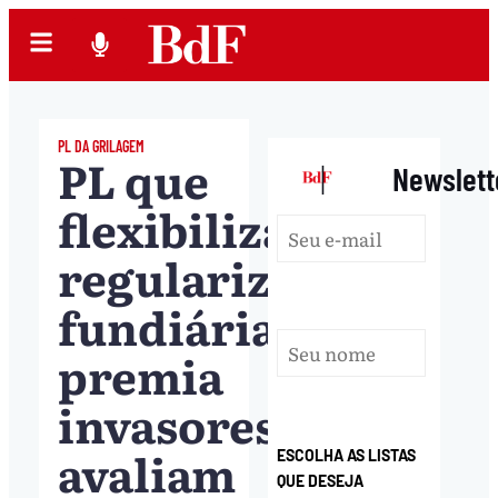
PL DA GRILAGEM
PL que
|
Newslett
flexibiliza
regularização
fundiária
premia
invasores,
avaliam
ESCOLHA AS LISTAS
QUE DESEJA