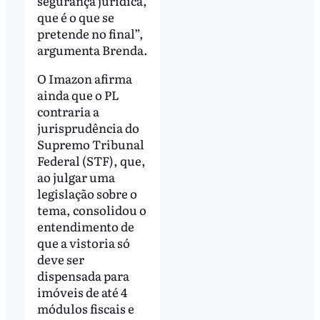
segurança jurídica,
que é o que se
pretende no final”,
argumenta Brenda.
O Imazon afirma
ainda que o PL
contraria a
jurisprudência do
Supremo Tribunal
Federal (STF), que,
ao julgar uma
legislação sobre o
tema, consolidou o
entendimento de
que a vistoria só
deve ser
dispensada para
imóveis de até 4
módulos fiscais e