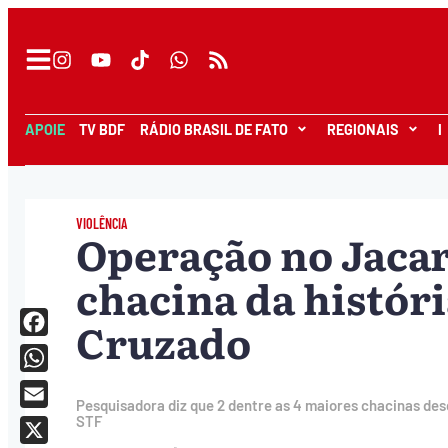
APOIE
TV BDF
RÁDIO BRASIL DE FATO
REGIONAIS
I
VIOLÊNCIA
Operação no Jacar
chacina da históri
Cruzado
Facebook
WhatsApp
Pesquisadora diz que 2 dentre as 4 maiores chacinas des
Email
STF