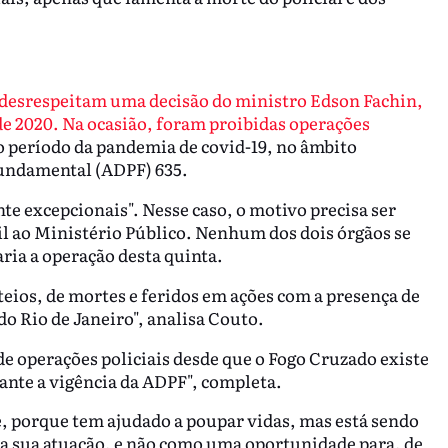
desrespeitam uma decisão do ministro Edson Fachin,
e 2020. Na ocasião, foram proibidas operações
o período da pandemia de covid-19, no âmbito
undamental (ADPF) 635.
e excepcionais". Nesse caso, o motivo precisa ser
l ao Ministério Público. Nenhum dos dois órgãos se
ria a operação desta quinta.
teios, de mortes e feridos em ações com a presença de
o Rio de Janeiro", analisa Couto.
 de operações policiais desde que o Fogo Cruzado existe
ante a vigência da ADPF", completa.
e, porque tem ajudado a poupar vidas, mas está sendo
ra sua atuação, e não como uma oportunidade para, de