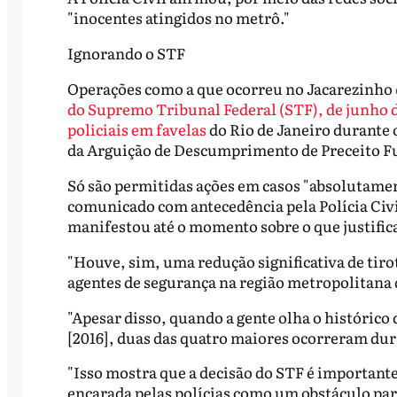
"inocentes atingidos no metrô."
Ignorando o STF
Operações como a que ocorreu no Jacarezinho
do Supremo Tribunal Federal (STF), de junho d
policiais em favelas
do Rio de Janeiro durante 
da Arguição de Descumprimento de Preceito F
Só são permitidas ações em casos "absolutament
comunicado com antecedência pela Polícia Civi
manifestou até o momento sobre o que justifica
"Houve, sim, uma redução significativa de tiro
agentes de segurança na região metropolitana d
"Apesar disso, quando a gente olha o histórico
[2016], duas das quatro maiores ocorreram dur
"Isso mostra que a decisão do STF é important
encarada pelas polícias como um obstáculo pa