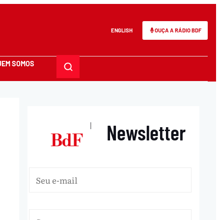
ENGLISH
OUÇA A RÁDIO BDF
UEM SOMOS
Newsletter
|