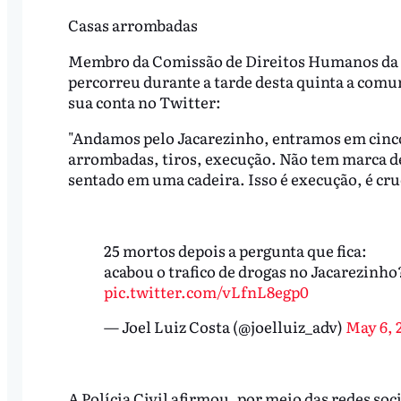
Casas arrombadas
Membro da Comissão de Direitos Humanos da O
percorreu durante a tarde desta quinta a com
sua conta no Twitter:
"Andamos pelo Jacarezinho, entramos em cinco
arrombadas, tiros, execução. Não tem marca d
sentado em uma cadeira. Isso é execução, é crue
25 mortos depois a pergunta que fica:
acabou o trafico de drogas no Jacarezinho
pic.twitter.com/vLfnL8egp0
— Joel Luiz Costa (@joelluiz_adv)
May 6, 
A Polícia Civil afirmou, por meio das redes soc