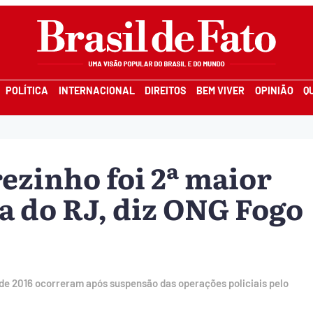
POLÍTICA
INTERNACIONAL
DIREITOS
BEM VIVER
OPINIÃO
Q
ezinho foi 2ª maior
a do RJ, diz ONG Fogo
de 2016 ocorreram após suspensão das operações policiais pelo