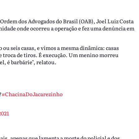
rdem dos Advogados do Brasil (OAB), Joel Luiz Costa
unidade onde ocorreu a operação e fez uma denúncia em
 ou seis casas, e vimos a mesma dinâmica: casas
e troca de tiros. É execução. Um menino morreu
l, é barbárie", relatou.
?
#ChacinaDoJacarezinho
2021
iais, apenas que lamenta a morte do policial e dos