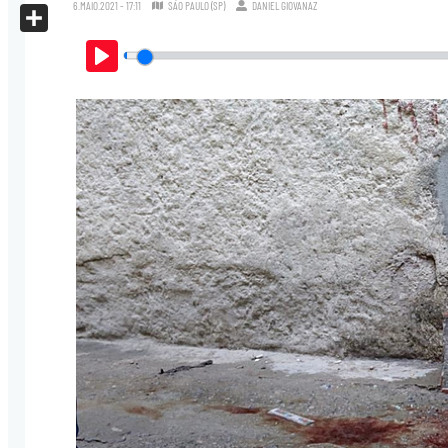
X
6.MAIO.2021 - 17:11
SÃO PAULO (SP)
DANIEL GIOVANAZ
Share
Play