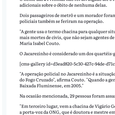
adicionais sobre o óbito de nenhuma delas.
Dois passageiros de metrô e um morador foram
policiais também se feriram na operação.
"A gente usa o termo chacina para qualquer sit
mais mortes de civis, que não sejam agentes de
Maria Isabel Couto.
O Jacarezinho é considerado um dos quartéis-
[cms-gallery id=d3ead820-5c30-427c-94de-d71
"A operação policial no Jacarezinho é a situaç
do Fogo Cruzado", afirma Couto. "Quando a gente
Baixada Fluminense, em 2005."
Na ocasião mencionada, 29 pessoas foram assa
"Em terceiro lugar, vem a chacina de Vigário G
a porta-voz da ONG, que é doutora e mestre em