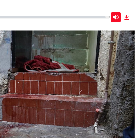
Mute
Dow