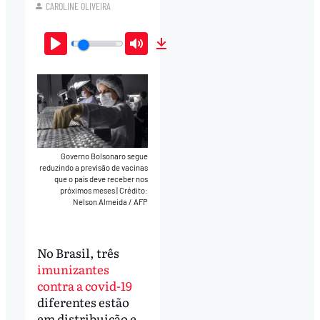
CAROLINE OLIVEIRA
Play
Mute
Download
Governo Bolsonaro segue
reduzindo a previsão de vacinas
que o país deve receber nos
próximos meses
|
Crédito:
Nelson Almeida / AFP
No Brasil, três
imunizantes
contra a covid-19
diferentes estão
em distribuição e