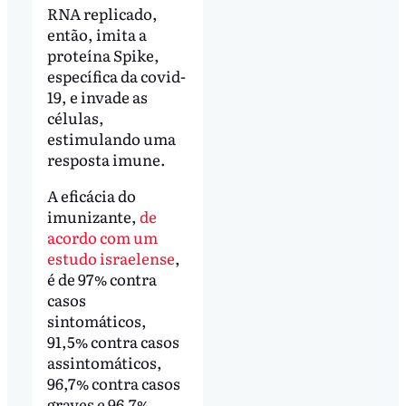
RNA replicado,
então, imita a
proteína Spike,
específica da covid-
19, e invade as
células,
estimulando uma
resposta imune.
A eficácia do
imunizante,
de
acordo com um
estudo israelense
,
é de 97% contra
casos
sintomáticos,
91,5% contra casos
assintomáticos,
96,7% contra casos
graves e 96,7%