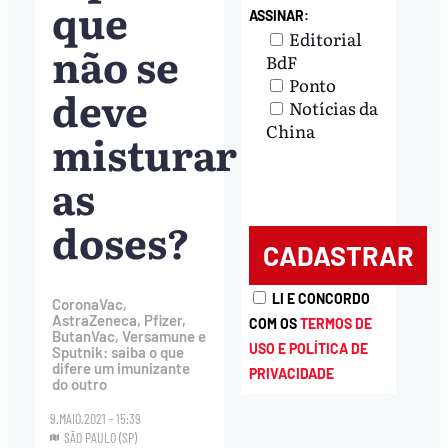
que
ASSINAR:
Editorial
não se
BdF
Ponto
deve
Notícias da
China
misturar
as
doses?
LI E CONCORDO
CoronaVac,
AstraZeneca, Pfizer,
COM OS
TERMOS DE
ButanVac, Versamune e
USO E POLÍTICA DE
Sputnik: saiba o que
difere um imunizante
PRIVACIDADE
do outro
9.MAIO.2021 - 15:39
SÃO PAULO (SP)