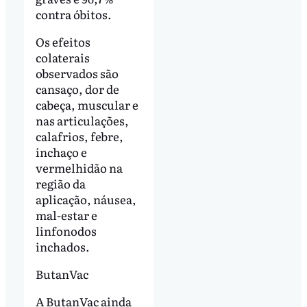
contra óbitos.
Os efeitos
colaterais
observados são
cansaço, dor de
cabeça, muscular e
nas articulações,
calafrios, febre,
inchaço e
vermelhidão na
região da
aplicação, náusea,
mal-estar e
linfonodos
inchados.
ButanVac
A ButanVac ainda