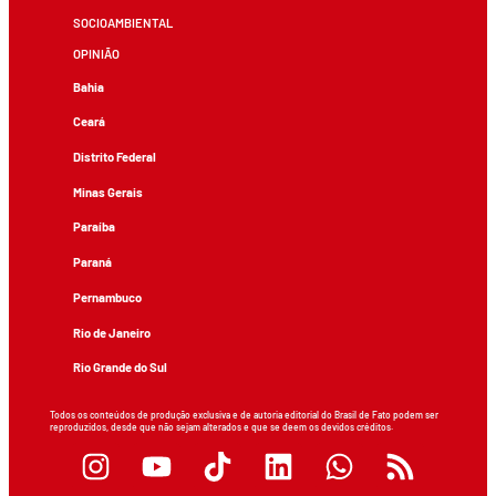
SOCIOAMBIENTAL
OPINIÃO
Bahia
Ceará
Distrito Federal
Minas Gerais
Paraíba
Paraná
Pernambuco
Rio de Janeiro
Rio Grande do Sul
Todos os conteúdos de produção exclusiva e de autoria editorial do Brasil de Fato podem ser
reproduzidos, desde que não sejam alterados e que se deem os devidos créditos.