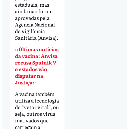
estaduais, mas
ainda não foram
aprovadas pela
Agência Nacional
de Vigilância
Sanitária (Anvisa).
::Últimas notícias
da vacina: Anvisa
recusa Sputnik V
e estados vão
disputar na
Justiça::
A vacina também
utiliza a tecnologia
de “vetor viral”, ou
seja, outros vírus
inativados que
carregam a