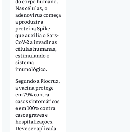
do corpo humano.
Nas células, o
adenovírus começa
a produzir a
proteína Spike,
que auxilia o Sars-
CoV-2 a invadir as
células humanas,
estimulando o
sistema
imunológico.
Segundo a Fiocruz,
a vacina protege
em 79% contra
casos sintomáticos
e em 100% contra
casos graves e
hospitalizações.
Deve ser aplicada