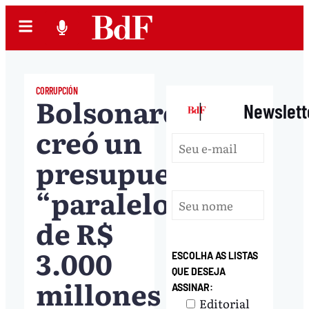
CORRUPCIÓN
Bolsonaro
|
Newslett
creó un
presupuesto
“paralelo”
de R$
3.000
ESCOLHA AS LISTAS
QUE DESEJA
millones
ASSINAR:
Editorial