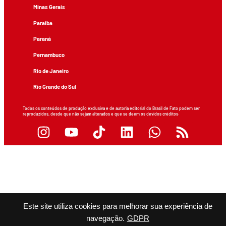
Minas Gerais
Paraíba
Paraná
Pernambuco
Rio de Janeiro
Rio Grande do Sul
Todos os conteúdos de produção exclusiva e de autoria editorial do Brasil de Fato podem ser
reproduzidos, desde que não sejam alterados e que se deem os devidos créditos.
Este site utiliza cookies para melhorar sua experiência de
navegação.
GDPR