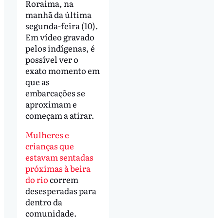
Roraima, na
manhã da última
segunda-feira (10).
Em vídeo gravado
pelos indígenas, é
possível ver o
exato momento em
que as
embarcações se
aproximam e
começam a atirar.
Mulheres e
crianças que
estavam sentadas
próximas à beira
do rio
correm
desesperadas para
dentro da
comunidade.