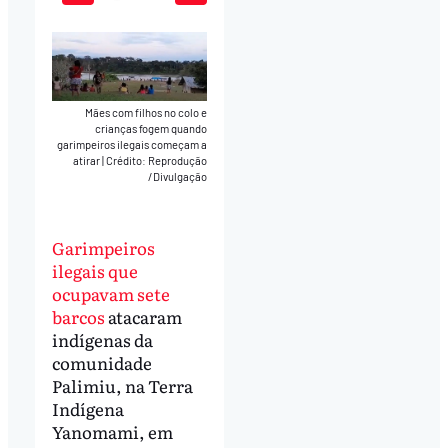
Play
Mute
Download
Mães com filhos no colo e
crianças fogem quando
garimpeiros ilegais começam a
atirar
|
Crédito: Reprodução
/Divulgação
Garimpeiros
ilegais que
ocupavam sete
barcos
atacaram
indígenas da
comunidade
Palimiu, na Terra
Indígena
Yanomami, em