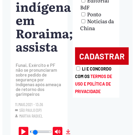
Editorial
indígena
BdF
Ponto
em
Notícias da
Roraima;
China
assista
Funai, Exército e PF
LI E CONCORDO
não se pronunciaram
sobre pedido de
COM OS
TERMOS DE
segurança por
USO E POLÍTICA DE
indígenas após ameaça
de retorno dos
PRIVACIDADE
garimpeiros
11.MAIO.2021 - 13:36
SÃO PAULO (SP)
MARTHA RAQUEL