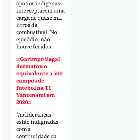
após os indígenas
interceptarem uma
carga de quase mil
litros de
combustível. No
episódio, não
houve feridos.
::Garimpo ilegal
desmatou o
equivalente a 500
campos de
futebol na TI
Yanomami em
2020::
"As lideranças
estão indignadas
com a
continuidade da