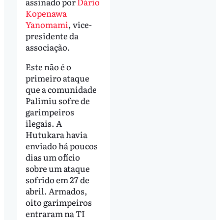
assinado por
Dário
Kopenawa
Yanomami
, vice-
presidente da
associação.
Este não é o
primeiro ataque
que a comunidade
Palimiu sofre de
garimpeiros
ilegais. A
Hutukara havia
enviado há poucos
dias um ofício
sobre um ataque
sofrido em 27 de
abril. Armados,
oito garimpeiros
entraram na TI