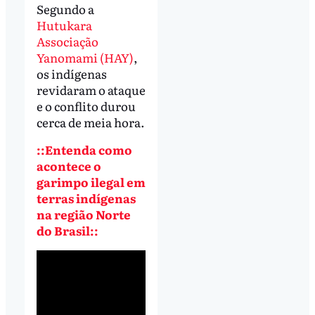
Segundo a
Hutukara
Associação
Yanomami (HAY)
,
os indígenas
revidaram o ataque
e o conflito durou
cerca de meia hora.
::Entenda como
acontece o
garimpo ilegal em
terras indígenas
na região Norte
do Brasil::