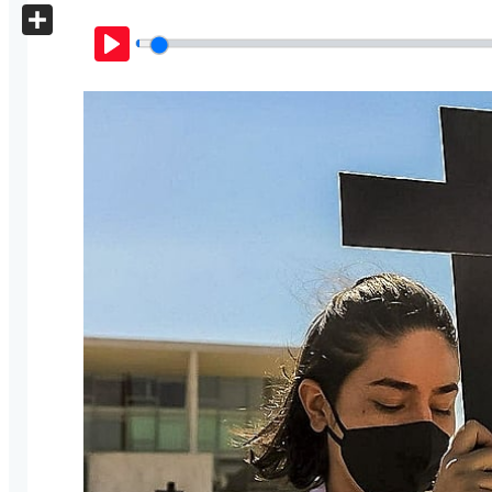
X
Share
Play