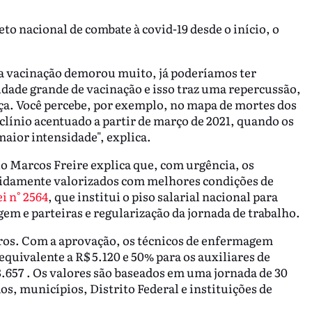
eto nacional de combate à covid-19 desde o início, o
a vacinação demorou muito, já poderíamos ter
ldade grande de vacinação e isso traz uma repercussão,
ça. Você percebe, por exemplo, no mapa de mortes dos
ínio acentuado a partir de março de 2021, quando os
aior intensidade", explica.
o Marcos Freire explica que, com urgência, os
vidamente valorizados com melhores condições de
i n° 2564
, que institui o piso salarial nacional para
em e parteiras e regularização da jornada de trabalho.
eiros. Com a aprovação, os técnicos de enfermagem
equivalente a R$ 5.120 e 50% para os auxiliares de
.657 . Os valores são baseados em uma jornada de 30
os, municípios, Distrito Federal e instituições de