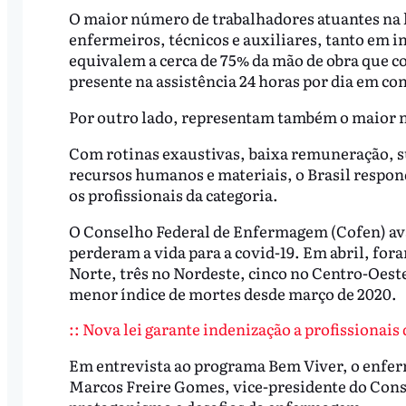
O maior número de trabalhadores atuantes na l
enfermeiros, técnicos e auxiliares, tanto em in
equivalem a cerca de 75% da mão de obra que c
presente na assistência 24 horas por dia em con
Por outro lado, representam também o maior n
Com rotinas exaustivas, baixa remuneração, s
recursos humanos e materiais, o Brasil respond
os profissionais da categoria.
O Conselho Federal de Enfermagem (Cofen) ava
perderam a vida para a covid-19. Em abril, fo
Norte, três no Nordeste, cinco no Centro-Oeste
menor índice de mortes desde março de 2020.
:: Nova lei garante indenização a profissionais 
Em entrevista ao programa Bem Viver, o enfer
Marcos Freire Gomes, vice-presidente do Cons