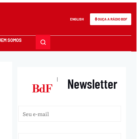
ENGLISH
OUÇA A RÁDIO BDF
UEM SOMOS
Newsletter
|