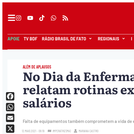
APOIE
TV BDF
RÁDIO BRASIL DE FATO
REGIONAIS
I
ALÉM DE APLAUSOS
No Dia da Enferma
relatam rotinas ex
salários
Facebook
WhatsApp
Falta de equipamentos também comprometem a vida de en
Email
12.MAIO.2021 - 09:19
IMPERATRIZ (MA)
MARIANA CASTRO