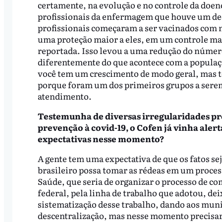
certamente, na evolução e no controle da doen
profissionais da enfermagem que houve um decl
profissionais começaram a ser vacinados com 
uma proteção maior a eles, em um controle ma
reportada. Isso levou a uma redução do númer
diferentemente do que acontece com a populaç
você tem um crescimento de modo geral, mas 
porque foram um dos primeiros grupos a serem 
atendimento.
Testemunha de diversas irregularidades pr
prevenção à covid-19, o Cofen já vinha aler
expectativas nesse momento?
A gente tem uma expectativa de que os fatos s
brasileiro possa tomar as rédeas em um process
Saúde, que seria de organizar o processo de c
federal, pela linha de trabalho que adotou, de
sistematização desse trabalho, dando aos muni
descentralização, mas nesse momento precisarí