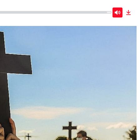
Mute
Dow