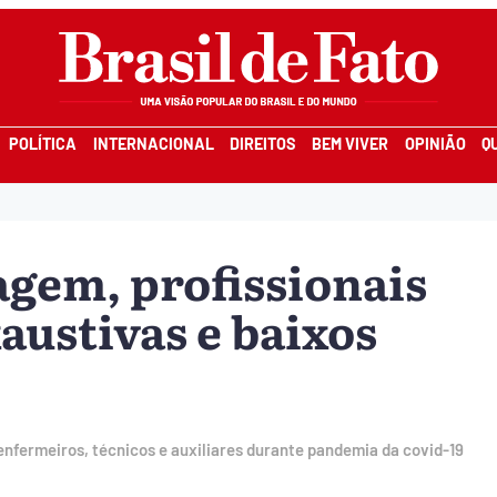
POLÍTICA
INTERNACIONAL
DIREITOS
BEM VIVER
OPINIÃO
Q
gem, profissionais
austivas e baixos
fermeiros, técnicos e auxiliares durante pandemia da covid-19