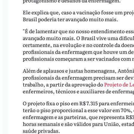
protagonismo e desafios da enfermagem.
Ele explica que, caso a vacinação fosse um proj
Brasil poderia ter avançado muito mais.
"É de lamentar que no nosso entendimento ess
avançado muito mais. O Brasil vive uma dificu
certamente, na evolução e no controle da doen
profissionais da enfermagem que houve um decl
profissionais começaram a ser vacinados com m
Além de aplausos e justas homenagens, Antôni
profissionais da enfermagem precisam ser de
trabalho, a partir da aprovação do
Projeto de Le
enfermeiros, técnicos e auxiliares de enfermag
O projeto fixa o piso em R$ 7.315 para enferm
terão o piso proporcional a esse valor em 70%, 
enfermagem e as parteiras, que representa R$3
horas semanais e são válidos para União, estad
saúde privadas.