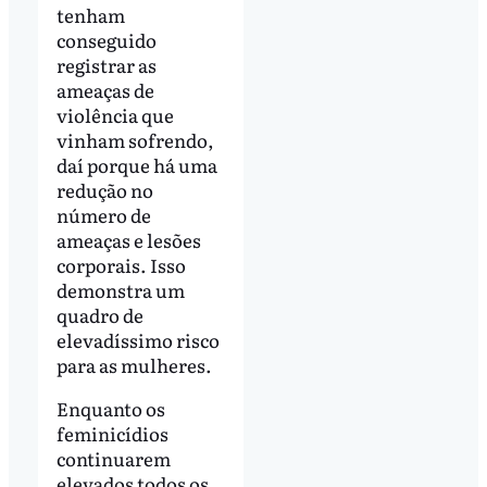
tenham
conseguido
registrar as
ameaças de
violência que
vinham sofrendo,
daí porque há uma
redução no
número de
ameaças e lesões
corporais. Isso
demonstra um
quadro de
elevadíssimo risco
para as mulheres.
Enquanto os
feminicídios
continuarem
elevados todos os