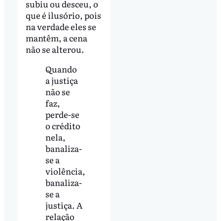
subiu ou desceu, o
que é ilusório, pois
na verdade eles se
mantêm, a cena
não se alterou.
Quando
a justiça
não se
faz,
perde-se
o crédito
nela,
banaliza-
se a
violência,
banaliza-
se a
justiça. A
relação