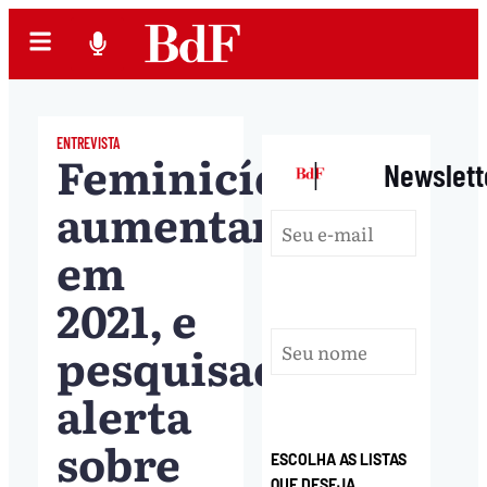
ENTREVISTA
Feminicídios
|
Newslett
aumentam
em
2021, e
pesquisadora
alerta
sobre
ESCOLHA AS LISTAS
QUE DESEJA