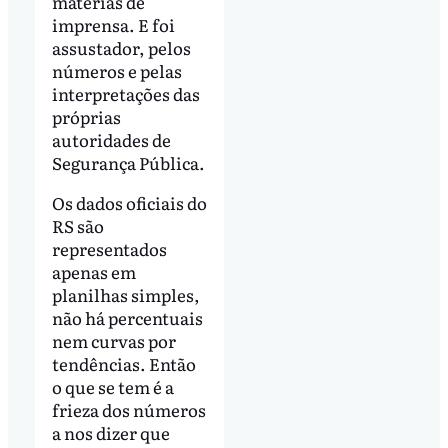
matérias de
imprensa. E foi
assustador, pelos
números e pelas
interpretações das
próprias
autoridades de
Segurança Pública.
Os dados oficiais do
RS são
representados
apenas em
planilhas simples,
não há percentuais
nem curvas por
tendências. Então
o que se tem é a
frieza dos números
a nos dizer que