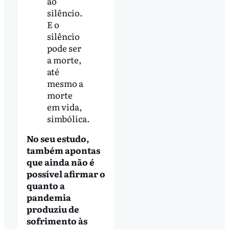
ao
silêncio.
E o
silêncio
pode ser
a morte,
até
mesmo a
morte
em vida,
simbólica.
No seu estudo,
também apontas
que ainda não é
possível afirmar o
quanto a
pandemia
produziu de
sofrimento às