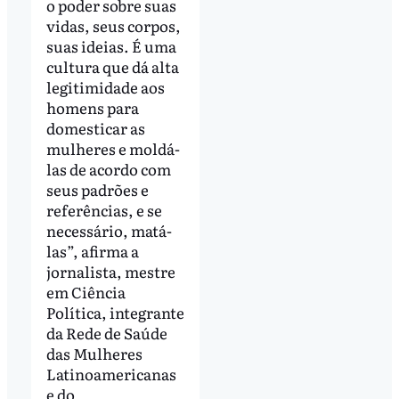
o poder sobre suas
vidas, seus corpos,
suas ideias. É uma
cultura que dá alta
legitimidade aos
homens para
domesticar as
mulheres e moldá-
las de acordo com
seus padrões e
referências, e se
necessário, matá-
las”, afirma a
jornalista, mestre
em Ciência
Política, integrante
da Rede de Saúde
das Mulheres
Latinoamericanas
e do