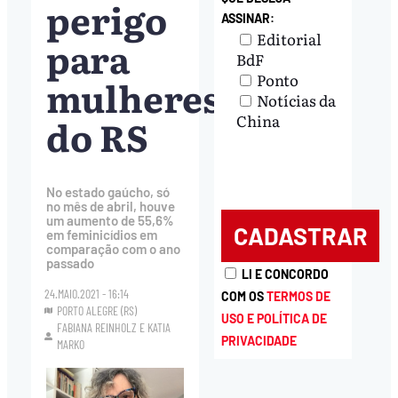
perigo
ASSINAR:
Editorial
para
BdF
Ponto
mulheres
Notícias da
do RS
China
No estado gaúcho, só
no mês de abril, houve
um aumento de 55,6%
em feminicídios em
comparação com o ano
passado
LI E CONCORDO
24.MAIO.2021 - 16:14
COM OS
TERMOS DE
PORTO ALEGRE (RS)
USO E POLÍTICA DE
FABIANA REINHOLZ
E
KATIA
PRIVACIDADE
MARKO