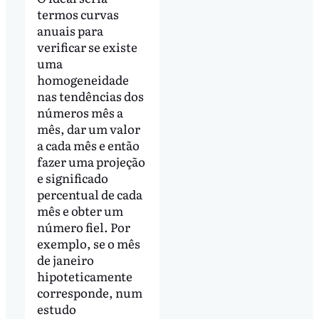
termos curvas
anuais para
verificar se existe
uma
homogeneidade
nas tendências dos
números mês a
mês, dar um valor
a cada mês e então
fazer uma projeção
e significado
percentual de cada
mês e obter um
número fiel. Por
exemplo, se o mês
de janeiro
hipoteticamente
corresponde, num
estudo