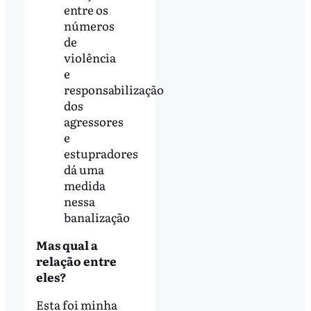
entre os
números
de
violência
e
responsabilização
dos
agressores
e
estupradores
dá uma
medida
nessa
banalização
Mas qual a
relação entre
eles?
Esta foi minha