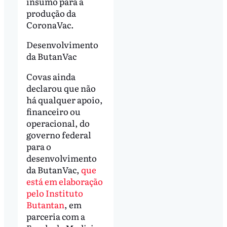
insumo para a
produção da
CoronaVac.
Desenvolvimento
da ButanVac
Covas ainda
declarou que não
há qualquer apoio,
financeiro ou
operacional, do
governo federal
para o
desenvolvimento
da ButanVac,
que
está em elaboração
pelo Instituto
Butantan
, em
parceria com a