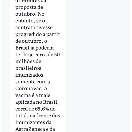
proposta de
outubro. No
entanto, se o
contrato tivesse
progredido a partir
de outubro, o
Brasil já poderia
ter hoje cerca de 50
milhões de
brasileiros
imunizados
somente com a
CoronaVac. A
vacina é a mais
aplicada no Brasil,
cerca de 65,6% do
total, na frente dos
imunizantes da
AstraZeneca e da