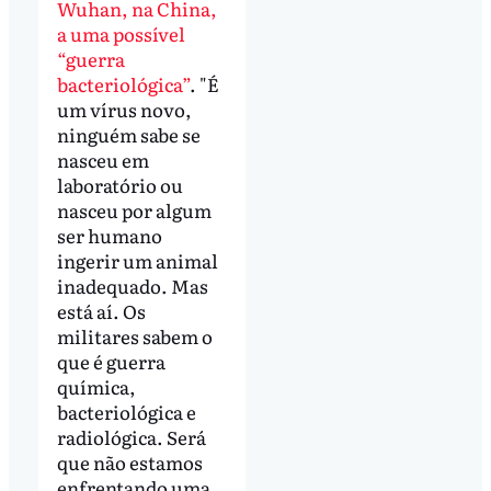
Wuhan, na China,
a uma possível
“guerra
bacteriológica”
. "É
um vírus novo,
ninguém sabe se
nasceu em
laboratório ou
nasceu por algum
ser humano
ingerir um animal
inadequado. Mas
está aí. Os
militares sabem o
que é guerra
química,
bacteriológica e
radiológica. Será
que não estamos
enfrentando uma