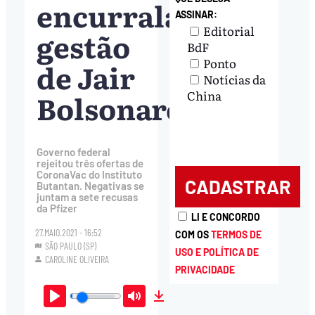
encurrala
ASSINAR:
Editorial
gestão
BdF
Ponto
de Jair
Notícias da
Bolsonaro
China
Governo federal
rejeitou três ofertas de
CoronaVac do Instituto
Butantan. Negativas se
juntam a sete recusas
da Pfizer
LI E CONCORDO
27.MAIO.2021 - 16:52
COM OS
TERMOS DE
SÃO PAULO (SP)
USO E POLÍTICA DE
CAROLINE OLIVEIRA
PRIVACIDADE
Play
Mute
Download