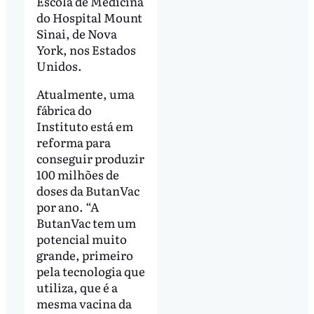
Escola de Medicina
do Hospital Mount
Sinai, de Nova
York, nos Estados
Unidos.
Atualmente, uma
fábrica do
Instituto está em
reforma para
conseguir produzir
100 milhões de
doses da ButanVac
por ano. “A
ButanVac tem um
potencial muito
grande, primeiro
pela tecnologia que
utiliza, que é a
mesma vacina da