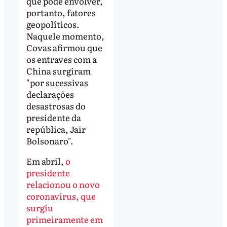
que pode envolver,
portanto, fatores
geopolíticos.
Naquele momento,
Covas afirmou que
os entraves com a
China surgiram
"por sucessivas
declarações
desastrosas do
presidente da
república, Jair
Bolsonaro".
Em abril,
o
presidente
relacionou o novo
coronavírus, que
surgiu
primeiramente em