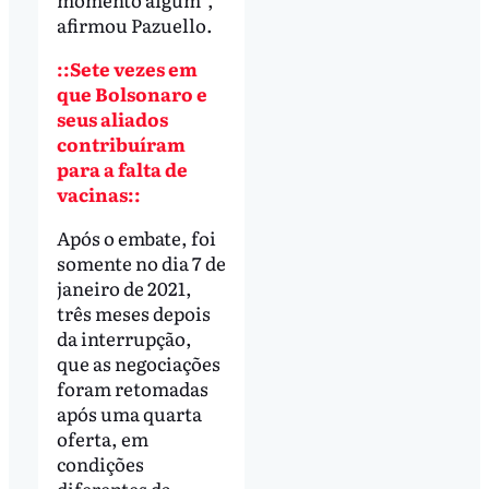
afirmou Pazuello.
::Sete vezes em
que Bolsonaro e
seus aliados
contribuíram
para a falta de
vacinas::
Após o embate, foi
somente no dia 7 de
janeiro de 2021,
três meses depois
da interrupção,
que as negociações
foram retomadas
após uma quarta
oferta, em
condições
diferentes da