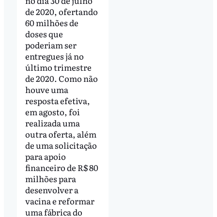
no dia 30 de julho
de 2020, ofertando
60 milhões de
doses que
poderiam ser
entregues já no
último trimestre
de 2020. Como não
houve uma
resposta efetiva,
em agosto, foi
realizada uma
outra oferta, além
de uma solicitação
para apoio
financeiro de R$ 80
milhões para
desenvolver a
vacina e reformar
uma fábrica do