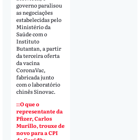
governo paralisou
as negociações
estabelecidas pelo
Ministério da
Saúde com o
Instituto
Butantan, a partir
da terceira oferta
da vacina
CoronaVac,
fabricada junto
com o laboratório
chinês Sinovac.
::O que o
representante da
Pfizer, Carlos
Murillo, trouxe de
novo para a CPI
da Covid?::