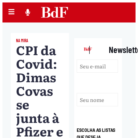
NA MIRA
CPI da
|
Newslett
Covid:
Dimas
Covas
se
junta à
Pfizer e
ESCOLHA AS LISTAS
QUE DESEJA