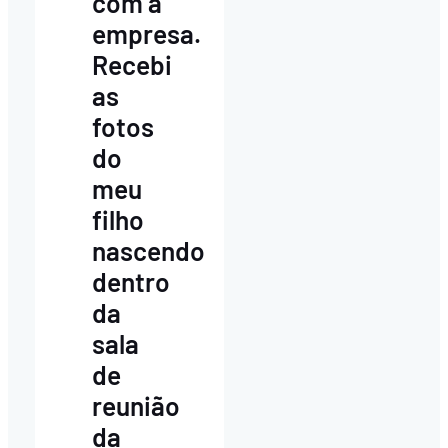
com a
empresa.
Recebi
as
fotos
do
meu
filho
nascendo
dentro
da
sala
de
reunião
da