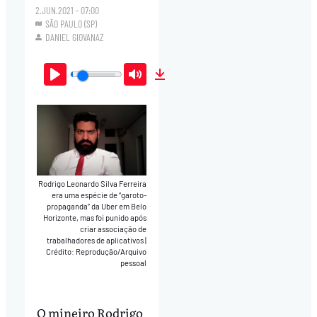
2.JUN.2021 - 07:00
SÃO PAULO (SP)
DANIEL GIOVANAZ
Play
Mute
Download
Rodrigo Leonardo Silva Ferreira
era uma espécie de “garoto-
propaganda” da Uber em Belo
Horizonte, mas foi punido após
criar associação de
trabalhadores de aplicativos
|
Crédito: Reprodução/Arquivo
pessoal
O mineiro Rodrigo