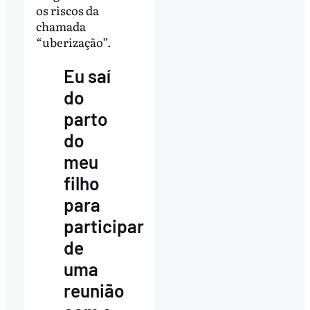
os riscos da
chamada
“uberização”.
Eu saí
do
parto
do
meu
filho
para
participar
de
uma
reunião