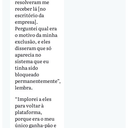
resolveram me
receber lá [no
escritório da
empresa].
Perguntei qual era
o motivo da minha
exclusão, e eles
disseram que só
aparecia no
sistema que eu
tinha sido
bloqueado
permanentemente”,
lembra.
“Implorei a eles
para voltar à
plataforma,
porque era o meu
único ganha-pão e