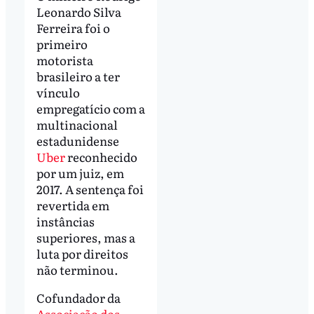
Leonardo Silva
Ferreira foi o
primeiro
motorista
brasileiro a ter
vínculo
empregatício com a
multinacional
estadunidense
Uber
reconhecido
por um juiz, em
2017. A sentença foi
revertida em
instâncias
superiores, mas a
luta por direitos
não terminou.
Cofundador da
Associação dos