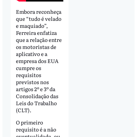
Embora reconheça
que “tudo é velado
e maquiado”,
Ferreira enfatiza
que a relação entre
os motoristas de
aplicativo e a
empresa dos EUA
cumpre os
requisitos
previstos nos
artigos 2º e 3º da
Consolidação das
Leis do Trabalho
(CLT).
O primeiro
requisito é a não
eventualidade, ou