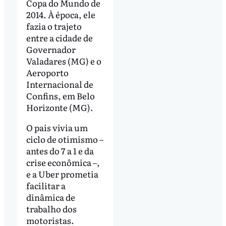
Copa do Mundo de
2014. À época, ele
fazia o trajeto
entre a cidade de
Governador
Valadares (MG) e o
Aeroporto
Internacional de
Confins, em Belo
Horizonte (MG).
O país vivia um
ciclo de otimismo –
antes do 7 a 1 e da
crise econômica –,
e a Uber prometia
facilitar a
dinâmica de
trabalho dos
motoristas.