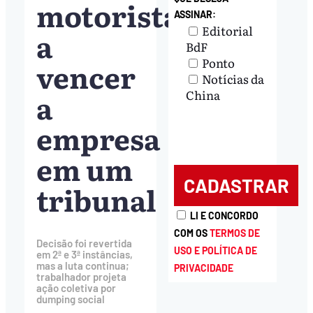
motorista
ASSINAR:
Editorial
a
BdF
Ponto
vencer
Notícias da
a
China
empresa
em um
tribunal
LI E CONCORDO
COM OS
TERMOS DE
Decisão foi revertida
USO E POLÍTICA DE
em 2ª e 3ª instâncias,
mas a luta continua;
PRIVACIDADE
trabalhador projeta
ação coletiva por
dumping social