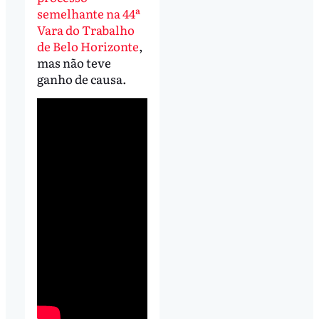
semelhante na 44ª
Vara do Trabalho
de Belo Horizonte
,
mas não teve
ganho de causa.