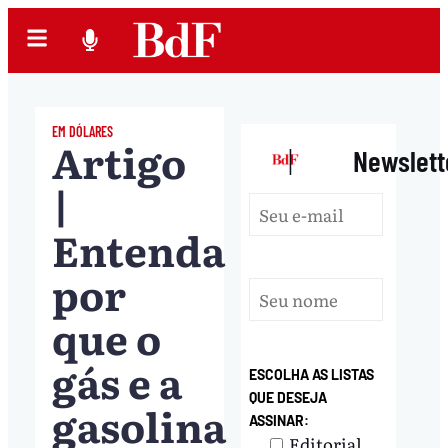
EM DÓLARES
Artigo
|
Newslett
|
Entenda
por
que o
gás e a
ESCOLHA AS LISTAS
QUE DESEJA
gasolina
ASSINAR:
Editorial