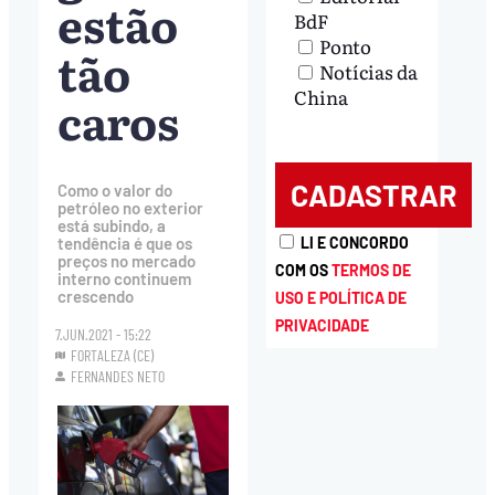
estão
BdF
Ponto
tão
Notícias da
China
caros
Como o valor do
petróleo no exterior
está subindo, a
LI E CONCORDO
tendência é que os
preços no mercado
COM OS
TERMOS DE
interno continuem
crescendo
USO E POLÍTICA DE
PRIVACIDADE
7.JUN.2021 - 15:22
FORTALEZA (CE)
FERNANDES NETO