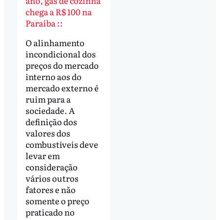
ano, gás de cozinha
chega a R$ 100 na
Paraíba ::
O alinhamento
incondicional dos
preços do mercado
interno aos do
mercado externo é
ruim para a
sociedade. A
definição dos
valores dos
combustíveis deve
levar em
consideração
vários outros
fatores e não
somente o preço
praticado no