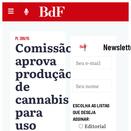
PL 399/15
Comissão
|
Newslett
aprova
produção
de
cannabis
para
ESCOLHA AS LISTAS
QUE DESEJA
uso
ASSINAR:
Editorial