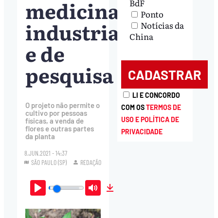
medicinal,
BdF
Ponto
industrial
Notícias da
China
e de
pesquisa
LI E CONCORDO
O projeto não permite o
COM OS
TERMOS DE
cultivo por pessoas
USO E POLÍTICA DE
físicas, a venda de
flores e outras partes
PRIVACIDADE
da planta
8.JUN.2021 - 14:37
SÃO PAULO (SP)
REDAÇÃO
Play
Mute
Download