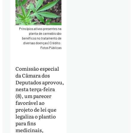
Princípios ativos presentes na
planta de cannabis são
benéficos no tratamento de
diversas doenças
|
Crédito:
Fotos Públicas
Comissão especial
da Câmara dos
Deputados aprovou,
nesta terça-feira
(8), um parecer
favorável ao
projeto de lei que
legaliza o plantio
para fins
medicinais,